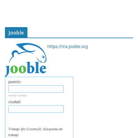
Jooble
https://mx.jooble.org
puesto:
medio tiempo
ciudad:
Buscar
Trabajo @c:CountryD, búsqueda de
trabajo