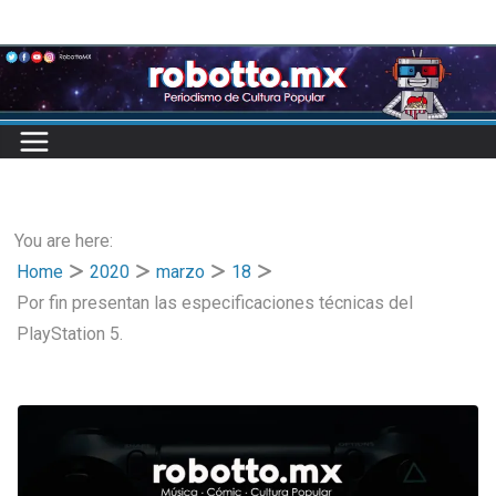
Skip
to
content
You are here:
Home
2020
marzo
18
Por fin presentan las especificaciones técnicas del
PlayStation 5.