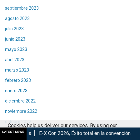
septiembre 2023
agosto 2023
julio 2023
junio 2023
mayo 2023
abril 2023
marzo 2023
febrero 2023
enero 2023
diciembre 2022
noviembre 2022
octubre 2022
Cookies help us deliver our services. By using our
septiembre 2022
LATEST NEWS
E-X Con 2026, Éxito total en la convención.
Los Mejores Años 
services, you agree to our use of cookies.
Got it