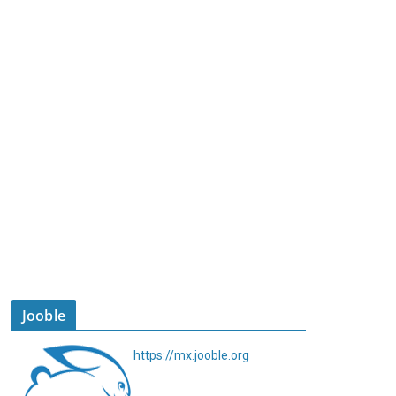
Jooble
https://mx.jooble.org