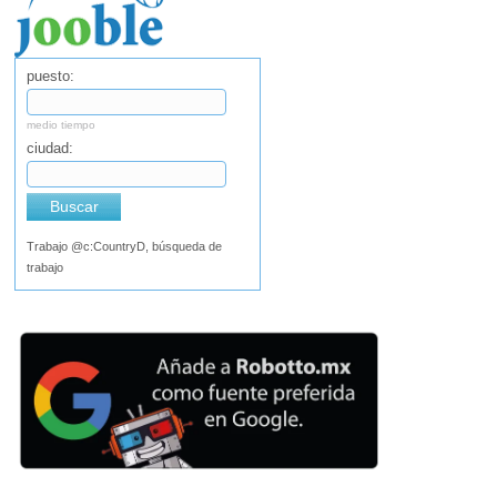
puesto:
medio tiempo
ciudad:
Buscar
Trabajo @c:CountryD, búsqueda de
trabajo