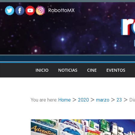
Skip
to
content
INICIO
NOTICIAS
CINE
EVENTOS
You are here:
Home
2020
marzo
23
Di