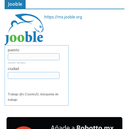
Jooble
https://mx.jooble.org
puesto:
medio tiempo
ciudad:
Buscar
Trabajo @c:CountryD, búsqueda de
trabajo