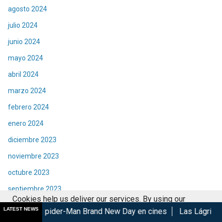
agosto 2024
julio 2024
junio 2024
mayo 2024
abril 2024
marzo 2024
febrero 2024
enero 2024
diciembre 2023
noviembre 2023
octubre 2023
septiembre 2023
Cookies help us deliver our services. By using our
agosto 2023
LATEST NEWS
er-Man Brand New Day en cines
Las Lágrimas de Bael gana en 
services, you agree to our use of cookies.
Got it
julio 2023