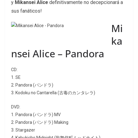
y
Mikansei Alice
definitivamente no decepcionará a
sus fanáticos!
Mi
ka
nsei Alice – Pandora
CD:
1. SE
2. Pandora (パンドラ)
3. Kodoku no Cantarella (古毒のカンタレラ)
DVD:
1. Pandora (パンドラ) MV
2. Pandora (パンドラ) Making
3. Stargazer
4. Kabukicho Midnight (歌舞伎町ミッドナイト)