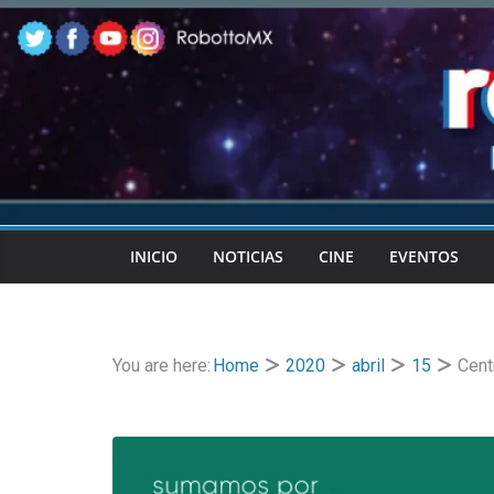
Skip
to
content
INICIO
NOTICIAS
CINE
EVENTOS
You are here:
Home
2020
abril
15
Cent