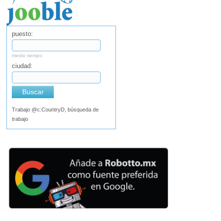
puesto:
medio tiempo
ciudad:
Buscar
Trabajo @c:CountryD, búsqueda de
trabajo