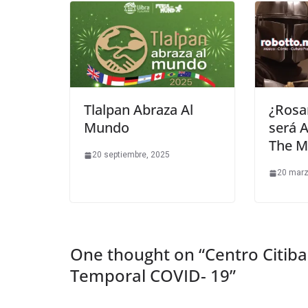
Tlalpan Abraza Al
¿Rosa
Mundo
será 
The M
20 septiembre, 2025
20 marz
One thought on “
Centro Citib
Temporal COVID- 19
”