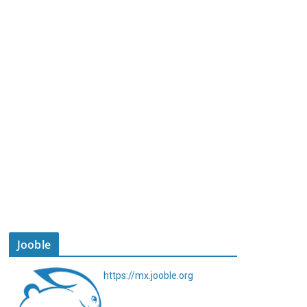
Jooble
https://mx.jooble.org