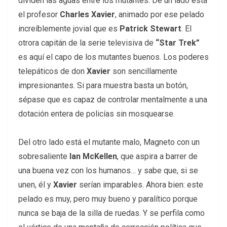
dividen las aguas entre los mutantes. De un lado está
el profesor
Charles Xavier
, animado por ese pelado
increíblemente jovial que es
Patrick Stewart
. El
otrora capitán de la serie televisiva de
“Star Trek”
es aquí el capo de los mutantes buenos. Los poderes
telepáticos de don
Xavier
son sencillamente
impresionantes. Si para muestra basta un botón,
sépase que es capaz de controlar mentalmente a una
dotación entera de policías sin mosquearse.
Del otro lado está el mutante malo, Magneto con un
sobresaliente
Ian McKellen
, que aspira a barrer de
una buena vez con los humanos… y sabe que, si se
unen, él y
Xavier
serían imparables. Ahora bien: este
pelado es muy, pero muy bueno y paralítico porque
nunca se baja de la silla de ruedas. Y se perfila como