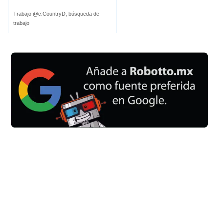
Trabajo @c:CountryD, búsqueda de
trabajo