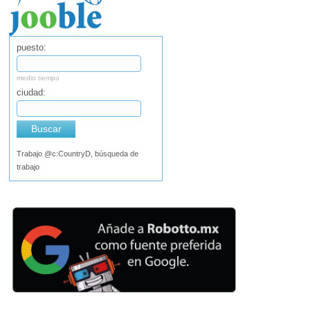
puesto:
medio tiempo
ciudad:
Buscar
Trabajo @c:CountryD, búsqueda de
trabajo