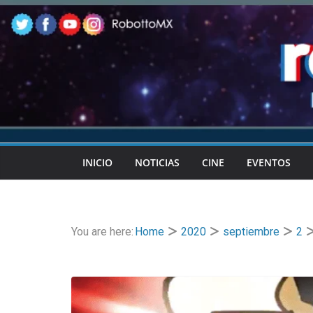
Skip
to
content
INICIO
NOTICIAS
CINE
EVENTOS
You are here:
Home
2020
septiembre
2