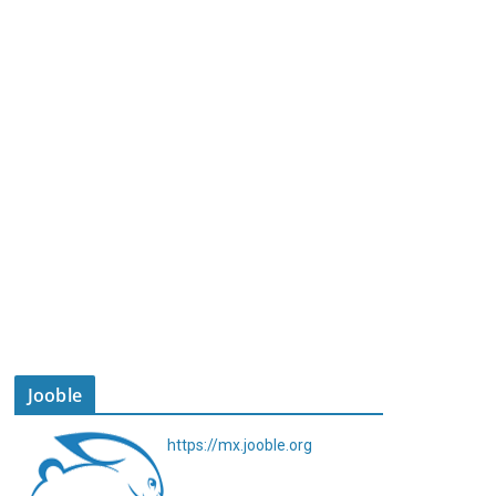
Jooble
https://mx.jooble.org