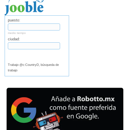
puesto:
medio tiempo
ciudad:
Buscar
Trabajo @c:CountryD, búsqueda de
trabajo