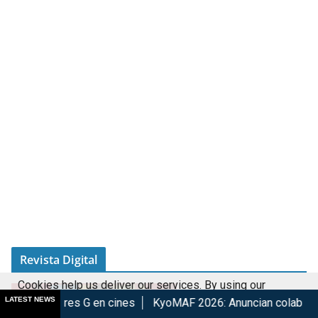
Revista Digital
Cookies help us deliver our services. By using our
LATEST NEWS
 G en cines
KyoMAF 2026: Anuncian colaboraciones y activid
services, you agree to our use of cookies.
Got it