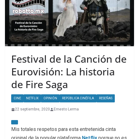
Festival de la Canción de
Eurovisión: La historia
de Fire Saga
CINE
NETFLIX
OPINIÓN
REPÚBLICA CINÉFILA
RESEÑAS
22 septiembre, 2020
Ernesto Lerma
Mis totales respetos para esta entretenida cinta
original de la popular plataforma
Netflix
porque no es