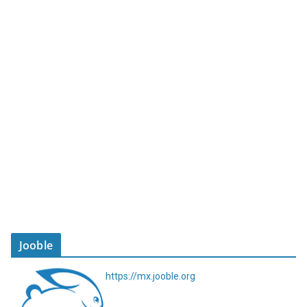
Jooble
https://mx.jooble.org