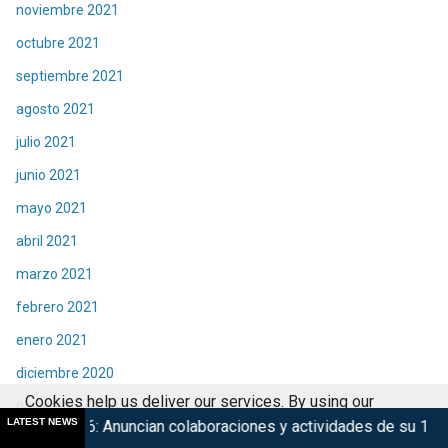
noviembre 2021
octubre 2021
septiembre 2021
agosto 2021
julio 2021
junio 2021
mayo 2021
abril 2021
marzo 2021
febrero 2021
enero 2021
diciembre 2020
Cookies help us deliver our services. By using our
noviembre 2020
LATEST NEWS
ian colaboraciones y actividades de su 15° edición
Marsupi
services, you agree to our use of cookies.
Got it
octubre 2020