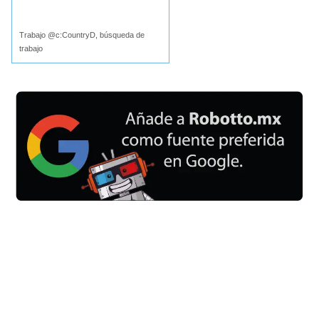
Buscar
Trabajo @c:CountryD, búsqueda de
trabajo