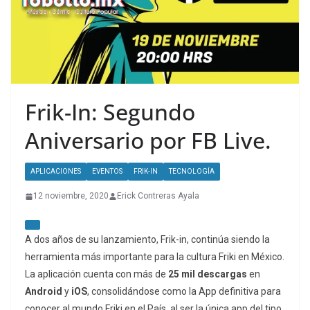
Frik-In: Segundo
Aniversario por FB Live.
APLICACIONES
EVENTOS
FRIK-IN
TECNOLOGÍA
12 noviembre, 2020
Erick Contreras Ayala
A dos años de su lanzamiento, Frik-in, continúa siendo la
herramienta más importante para la cultura Friki en México.
La aplicación cuenta con más de
25 mil descargas
en
Android
y
iOS
, consolidándose como la App definitiva para
conocer al mundo Friki en el País, al ser la única app del tipo