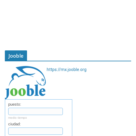
Jooble
https://mx.jooble.org
puesto:
medio tiempo
ciudad: