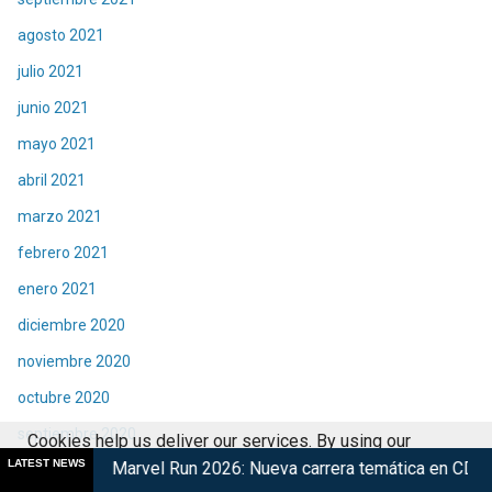
agosto 2021
julio 2021
junio 2021
mayo 2021
abril 2021
marzo 2021
febrero 2021
enero 2021
diciembre 2020
noviembre 2020
octubre 2020
septiembre 2020
Cookies help us deliver our services. By using our
LATEST NEWS
rvel Run 2026: Nueva carrera temática en CDMX
Retorna The
services, you agree to our use of cookies.
Got it
agosto 2020