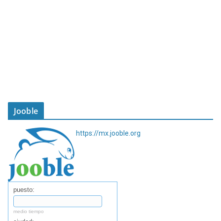
Jooble
https://mx.jooble.org
puesto:
medio tiempo