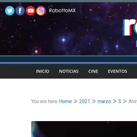
Skip
to
content
INICIO
NOTICIAS
CINE
EVENTOS
You are here:
Home
2021
marzo
5
Ani