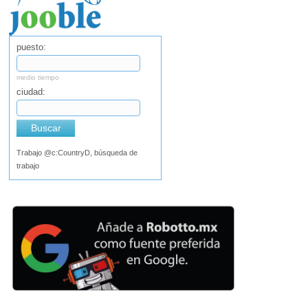
puesto:
medio tiempo
ciudad:
Buscar
Trabajo @c:CountryD, búsqueda de
trabajo