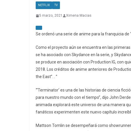
NETFLIX
TV
5 marzo, 2021
Ximena Macias
Se ordenó una serie de anime para la franquicia de “T
Como el proyecto aún se encuentra en las primeras e
se ha asociado con Skydance en la serie, y Skydance
se produce en asociación con Production IG, con qui
2018. Los créditos de anime anteriores de Production 
the East”. . ”
“‘Terminator’ es una de las historias de ciencia fic
para nuestro mundo con el tiempo”, dijo John Derder
animada explorará este universo de una manera qu
fanáticos experimenten este nuevo capítulo increíbl
Mattson Tomlin se desempeñará como showrunner y p