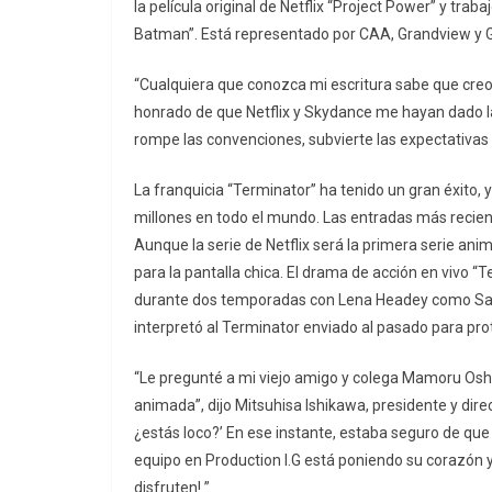
la película original de Netflix “Project Power” y tra
Batman”. Está representado por CAA, Grandview 
“Cualquiera que conozca mi escritura sabe que creo e
honrado de que Netflix y Skydance me hayan dado 
rompe las convenciones, subvierte las expectativas y
La franquicia “Terminator” ha tenido un gran éxito, 
millones en todo el mundo. Las entradas más recient
Aunque la serie de Netflix será la primera serie ani
para la pantalla chica. El drama de acción en vivo “
durante dos temporadas con Lena Headey como S
interpretó al Terminator enviado al pasado para pro
“Le pregunté a mi viejo amigo y colega Mamoru Oshii
animada”, dijo Mitsuhisa Ishikawa, presidente y direc
¿estás loco?’ En ese instante, estaba seguro de qu
equipo en Production I.G está poniendo su corazón y
disfruten! ”