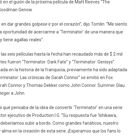
bajó en el guión de la próxima película de Matt Reeves “The
y Goodman Genow.
n dar grandes golpese ir por el corazón”, dijo Tomlin. “Me siento
la oportunidad de acercarme a ‘Terminator’ de una manera que
 tiene agallas reales”.
y las seis películas hasta la fecha han recaudado más de $ 2 mil
es fueron “Terminator: Dark Fate” y “Terminator: Genisys”.
mada en la historia de la franquicia, previamente ha sido adaptada
Terminator: Las crónicas de Sarah Connor” se emitió en Fox
arah Connor y Thomas Dekker como John Connor. Summer Glau
teger a John.
 qué pensaba de la idea de convertir ‘Terminator’ en una serie
tor ejecutivo de Production I.G. “Su respuesta fue ‘Ishikawa,
e deberíamos subir a bordo. Como grandes fanáticos, nuestro
 alma en la creación de esta serie. ¡Esperamos que los fans lo