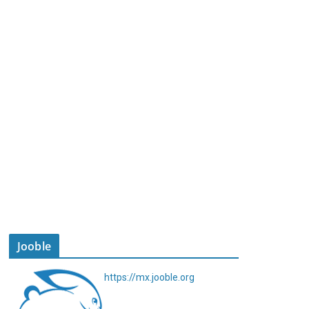
Jooble
https://mx.jooble.org