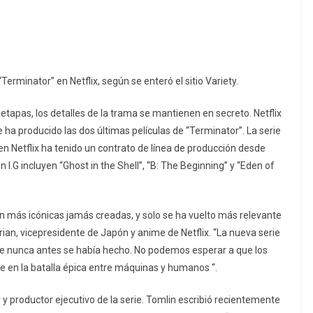
erminator” en Netflix, según se enteró el sitio Variety.
tapas, los detalles de la trama se mantienen en secreto. Netflix
 ha producido las dos últimas películas de “Terminator”. La serie
en Netflix ha tenido un contrato de línea de producción desde
I.G incluyen “Ghost in the Shell”, “B: The Beginning” y “Eden of
ción más icónicas jamás creadas, y solo se ha vuelto más relevante
ian, vicepresidente de Japón y anime de Netflix. “La nueva serie
e nunca antes se había hecho. No podemos esperar a que los
e en la batalla épica entre máquinas y humanos “.
roductor ejecutivo de la serie. Tomlin escribió recientemente