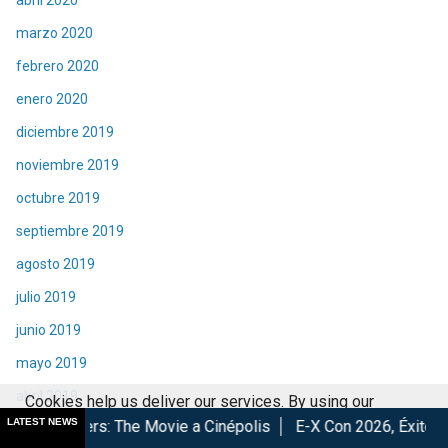
marzo 2020
febrero 2020
enero 2020
diciembre 2019
noviembre 2019
octubre 2019
septiembre 2019
agosto 2019
julio 2019
junio 2019
mayo 2019
abril 2019
Cookies help us deliver our services. By using our
LATEST NEWS
he Movie a Cinépolis
E-X Con 2026, Éxito total en la convenci
services, you agree to our use of cookies.
Got it
marzo 2019