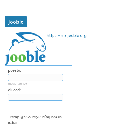
Jooble
https://mx.jooble.org
puesto:
medio tiempo
ciudad:
Buscar
Trabajo @c:CountryD, búsqueda de
trabajo