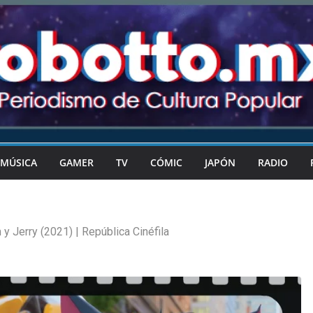
MÚSICA
GAMER
TV
CÓMIC
JAPÓN
RADIO
y Jerry (2021) | República Cinéfila