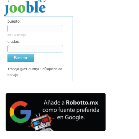
puesto:
medio tiempo
ciudad:
Buscar
Trabajo @c:CountryD, búsqueda de
trabajo