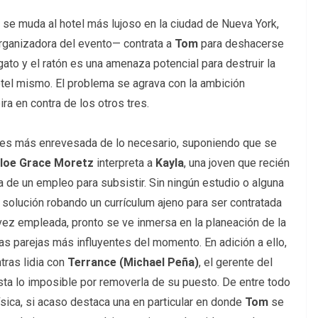
se muda al hotel más lujoso en la ciudad de Nueva York,
rganizadora del evento— contrata a
Tom
para deshacerse
ato y el ratón es una amenaza potencial para destruir la
hotel mismo. El problema se agrava con la ambición
ra en contra de los otros tres.
ria es más enrevesada de lo necesario, suponiendo que se
loe Grace Moretz
interpreta a
Kayla
, una joven que recién
a de un empleo para subsistir. Sin ningún estudio o alguna
 solución robando un currículum ajeno para ser contratada
 vez empleada, pronto se ve inmersa en la planeación de la
las parejas más influyentes del momento. En adición a ello,
tras lidia con
Terrance (Michael Peña)
, el gerente del
sta lo imposible por removerla de su puesto. De entre todo
ica, si acaso destaca una en particular en donde
Tom
se