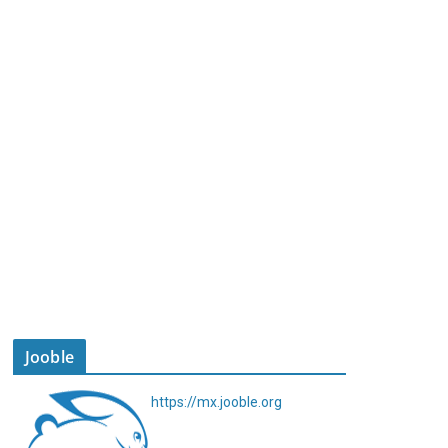
Jooble
https://mx.jooble.org