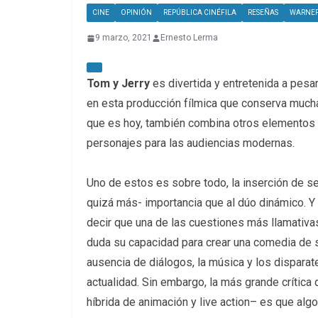
CINE
OPINIÓN
REPÚBLICA CINÉFILA
RESEÑAS
WARNER
9 marzo, 2021
Ernesto Lerma
Tom y Jerry
es divertida y entretenida a pesar
en esta producción fílmica que conserva mucha
que es hoy, también combina otros elementos
personajes para las audiencias modernas.
Uno de estos es sobre todo, la inserción de s
quizá más- importancia que al dúo dinámico. 
decir que una de las cuestiones más llamativas 
duda su capacidad para crear una comedia de s
ausencia de diálogos, la música y los disparat
actualidad. Sin embargo, la más grande crítica
híbrida de animación y live action– es que algo