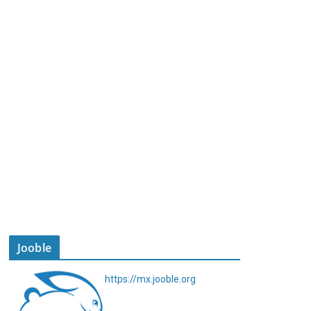
Jooble
https://mx.jooble.org