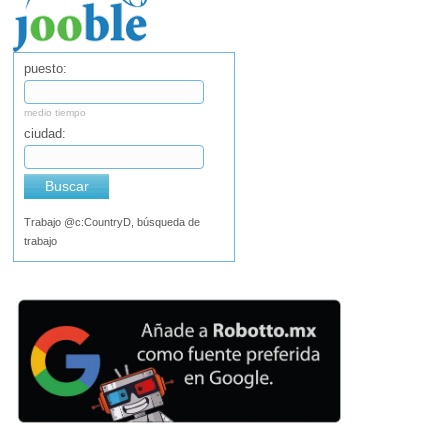
puesto:
medio tiempo
ciudad:
Buscar
Trabajo @c:CountryD, búsqueda de
trabajo