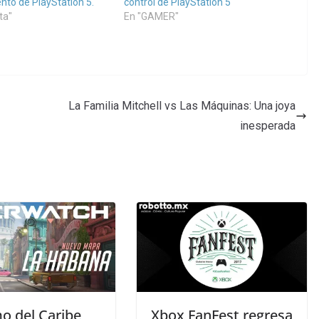
nto de PlayStation 5.
control de PlayStation 5
ta"
En "GAMER"
La Familia Mitchell vs Las Máquinas: Una joya
inesperada
mo del Caribe
Xbox FanFest regresa