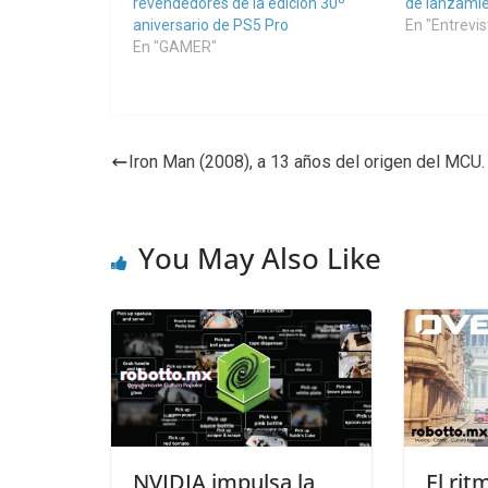
revendedores de la edición 30º
de lanzamie
aniversario de PS5 Pro
En "Entrevis
En "GAMER"
Iron Man (2008), a 13 años del origen del MCU.
You May Also Like
NVIDIA impulsa la
El rit