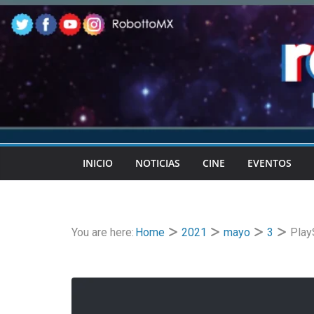
Skip
to
content
INICIO
NOTICIAS
CINE
EVENTOS
You are here:
Home
2021
mayo
3
Play