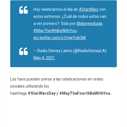
Hoy celebramos el día de
#StarWars
con
estos estrenos. ¿Cuál de todos estos van
a ver primero?. Solo por
@disneyplusla
.
#MayThe4thBeWithYou
pic.twitter.com/s1mjeYokQM
— Radio Disney Latino (@RadioDisneyLA)
May 4, 2021
Los fans pueden unirse a las celebraciones en redes
sociales utilizando los
hashtags
#StarWarsDay
y
#MayTheFourthBeWithYou.