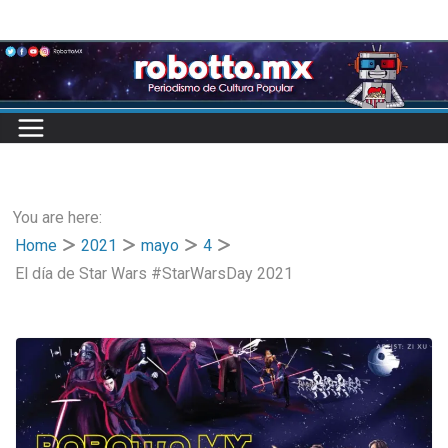
Skip
to
content
You are here:
Home
2021
mayo
4
El día de Star Wars #StarWarsDay 2021