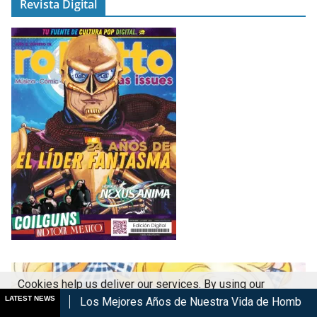
Revista Digital
Cookies help us deliver our services. By using our
LATEST NEWS
Los Mejores Años de Nuestra Vida de Hombres G en cines
K
services, you agree to our use of cookies.
Got it