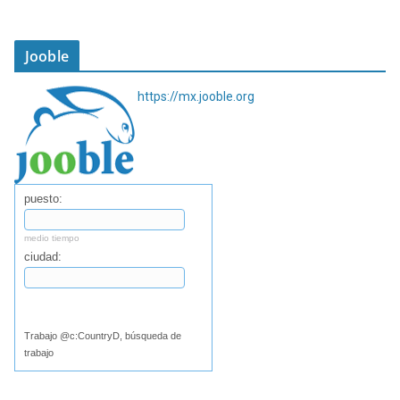
Jooble
https://mx.jooble.org
puesto:
medio tiempo
ciudad:
Buscar
Trabajo @c:CountryD, búsqueda de
trabajo