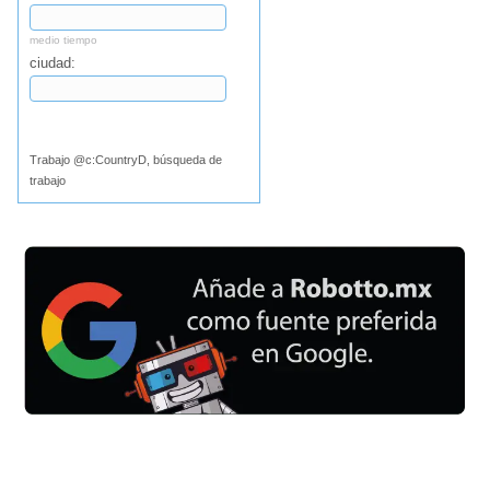
medio tiempo
ciudad:
Buscar
Trabajo @c:CountryD, búsqueda de
trabajo