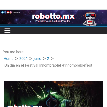
Skip
to
content
You are here:
Home
2021
junio
2
¡Un día en el Festival Innombrable! #innombrablefest