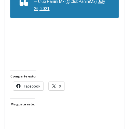
— Club Panini Mx (@ClubPaniniMx)
July
26, 2021
Comparte esto:
Facebook
X
Me gusta esto: