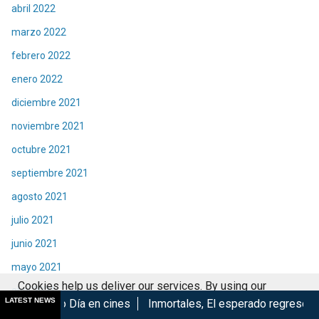
abril 2022
marzo 2022
febrero 2022
enero 2022
diciembre 2021
noviembre 2021
octubre 2021
septiembre 2021
agosto 2021
julio 2021
junio 2021
mayo 2021
Cookies help us deliver our services. By using our
abril 2021
LATEST NEWS
en cines
Inmortales, El esperado regreso de Izu...
Marvel 
services, you agree to our use of cookies.
Got it
marzo 2021