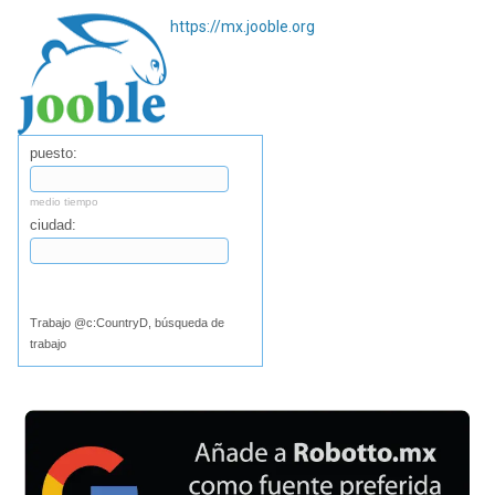
https://mx.jooble.org
puesto:
medio tiempo
ciudad:
Buscar
Trabajo @c:CountryD, búsqueda de
trabajo