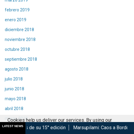
marzo 2019
febrero 2019
enero 2019
diciembre 2018
noviembre 2018
octubre 2018
septiembre 2018
agosto 2018
julio 2018
junio 2018
mayo 2018
abril 2018
marzo 2018
Cookies help us deliver our services. By using our
LATEST NEWS
su 15° edición
Marsupilami: Caos a Bordo se estrena en Ciné
services, you agree to our use of cookies.
Got it
febrero 2018