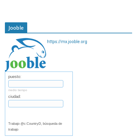
Jooble
https://mx.jooble.org
puesto:
medio tiempo
ciudad:
Buscar
Trabajo @c:CountryD, búsqueda de
trabajo