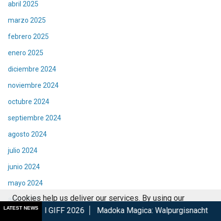
abril 2025
marzo 2025
febrero 2025
enero 2025
diciembre 2024
noviembre 2024
octubre 2024
septiembre 2024
agosto 2024
julio 2024
junio 2024
mayo 2024
Cookies help us deliver our services. By using our
abril 2024
LATEST NEWS
F 2026
Madoka Magica: Walpurgisnacht Rising confirma su es
services, you agree to our use of cookies.
Got it
marzo 2024