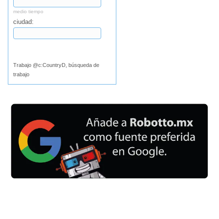
medio tiempo
ciudad:
Buscar
Trabajo @c:CountryD, búsqueda de
trabajo