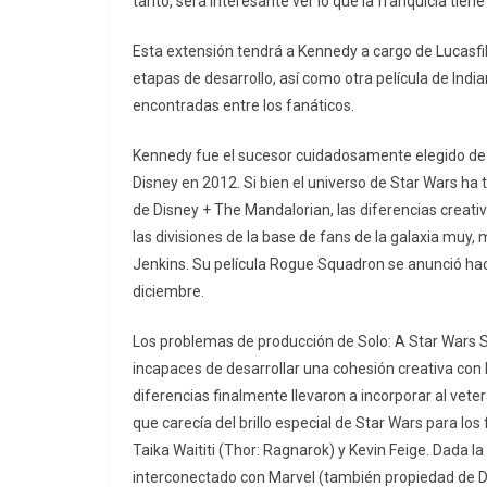
tanto, será interesante ver lo que la franquicia tie
Esta extensión tendrá a Kennedy a cargo de Lucasfi
etapas de desarrollo, así como otra película de Indi
encontradas entre los fanáticos.
Kennedy fue el sucesor cuidadosamente elegido de 
Disney en 2012. Si bien el universo de Star Wars ha tr
de Disney + The Mandalorian, las diferencias creat
las divisiones de la base de fans de la galaxia muy
Jenkins. Su película Rogue Squadron se anunció hace
diciembre.
Los problemas de producción de Solo: A Star Wars 
incapaces de desarrollar una cohesión creativa con P
diferencias finalmente llevaron a incorporar al vete
que carecía del brillo especial de Star Wars para los 
Taika Waititi (Thor: Ragnarok) y Kevin Feige. Dada l
interconectado con Marvel (también propiedad de Di