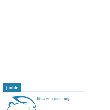
Jooble
https://mx.jooble.org