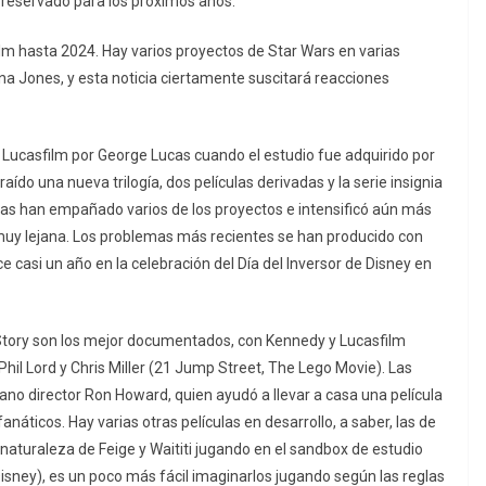
ne reservado para los próximos años.
lm hasta 2024. Hay varios proyectos de Star Wars en varias
ana Jones, y esta noticia ciertamente suscitará reacciones
Lucasfilm por George Lucas cuando el estudio fue adquirido por
aído una nueva trilogía, dos películas derivadas y la serie insignia
ivas han empañado varios de los proyectos e intensificó aún más
, muy lejana. Los problemas más recientes se han producido con
 casi un año en la celebración del Día del Inversor de Disney en
Story son los mejor documentados, con Kennedy y Lucasfilm
hil Lord y Chris Miller (21 Jump Street, The Lego Movie). Las
rano director Ron Howard, quien ayudó a llevar a casa una película
fanáticos. Hay varias otras películas en desarrollo, a saber, las de
a naturaleza de Feige y Waititi jugando en el sandbox de estudio
sney), es un poco más fácil imaginarlos jugando según las reglas