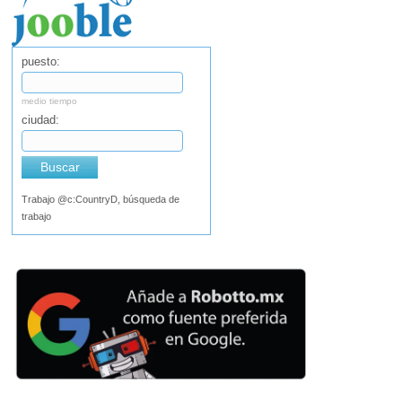
puesto:
medio tiempo
ciudad:
Buscar
Trabajo @c:CountryD, búsqueda de
trabajo