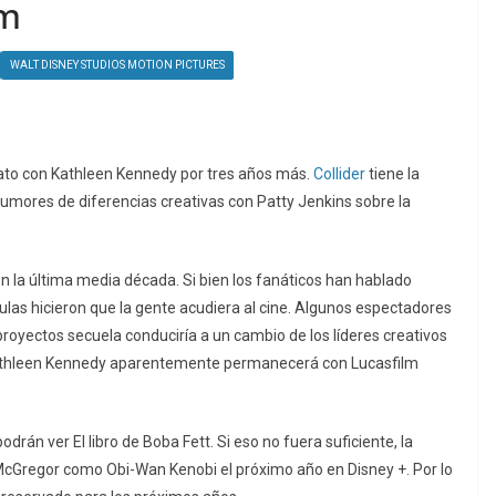
lm
WALT DISNEY STUDIOS MOTION PICTURES
rato con Kathleen Kennedy por tres años más.
Collider
tiene la
 rumores de diferencias creativas con Patty Jenkins sobre la
 la última media década. Si bien los fanáticos han hablado
culas hicieron que la gente acudiera al cine. Algunos espectadores
 proyectos secuela conduciría a un cambio de los líderes creativos
e Kathleen Kennedy aparentemente permanecerá con Lucasfilm
drán ver El libro de Boba Fett. Si eso no fuera suficiente, la
cGregor como Obi-Wan Kenobi el próximo año en Disney +. Por lo