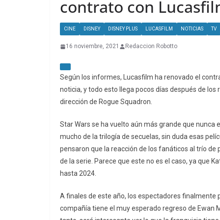
contrato con Lucasfi
CINE
DISNEY
DISNEY PLUS
LUCASFILM
NOTICIAS
TV
16 noviembre, 2021
Redaccion Robotto
Según los informes, Lucasfilm ha renovado el cont
noticia, y todo esto llega pocos días después de los
dirección de Rogue Squadron.
Star Wars se ha vuelto aún más grande que nunca en
mucho de la trilogía de secuelas, sin duda esas pelí
pensaron que la reacción de los fanáticos al trío de
de la serie. Parece que este no es el caso, ya qu
hasta 2024.
A finales de este año, los espectadores finalmente po
compañía tiene el muy esperado regreso de Ewan M