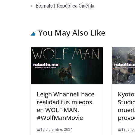
Eternals | República Cinéfila
You May Also Like
Leigh Whannell hace
Kyoto
realidad tus miedos
Studi
en WOLF MAN.
muert
#WolfManMovie
provo
15 diciembre, 2024
18 julio