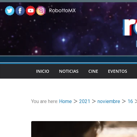
Skip
to
content
INICIO
NOTICIAS
CINE
EVENTOS
You are here:
Home
2021
noviembre
16