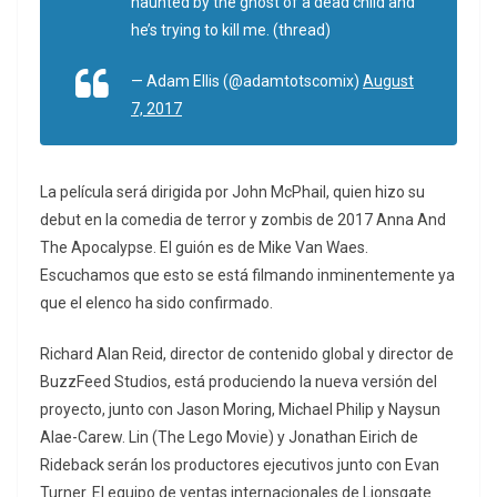
haunted by the ghost of a dead child and
he’s trying to kill me. (thread)
— Adam ElIis (@adamtotscomix)
August
7, 2017
La película será dirigida por John McPhail, quien hizo su
debut en la comedia de terror y zombis de 2017 Anna And
The Apocalypse. El guión es de Mike Van Waes.
Escuchamos que esto se está filmando inminentemente ya
que el elenco ha sido confirmado.
Richard Alan Reid, director de contenido global y director de
BuzzFeed Studios, está produciendo la nueva versión del
proyecto, junto con Jason Moring, Michael Philip y Naysun
Alae-Carew. Lin (The Lego Movie) y Jonathan Eirich de
Rideback serán los productores ejecutivos junto con Evan
Turner. El equipo de ventas internacionales de Lionsgate