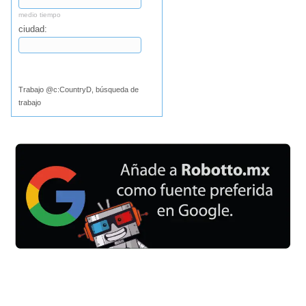
medio tiempo
ciudad:
Buscar
Trabajo @c:CountryD, búsqueda de
trabajo