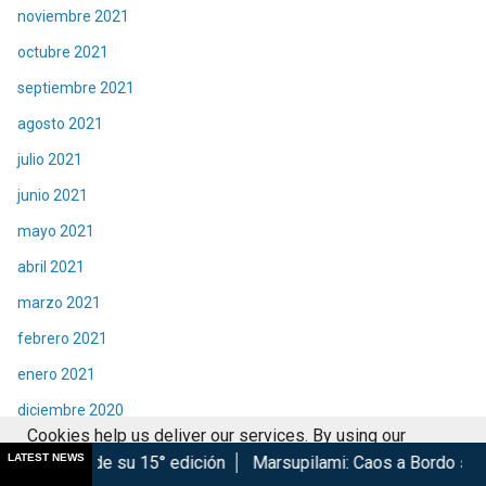
noviembre 2021
octubre 2021
septiembre 2021
agosto 2021
julio 2021
junio 2021
mayo 2021
abril 2021
marzo 2021
febrero 2021
enero 2021
diciembre 2020
Cookies help us deliver our services. By using our
noviembre 2020
LATEST NEWS
15° edición
Marsupilami: Caos a Bordo se estrena en Cinépol
services, you agree to our use of cookies.
Got it
octubre 2020