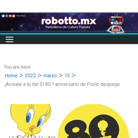
Skip
to
content
You are here:
Home
2022
marzo
13
¡Avísale a tu tía! El 80.º aniversario de Piolín despega