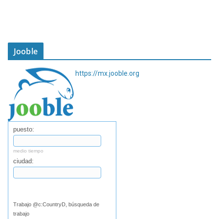
Jooble
https://mx.jooble.org
puesto:
medio tiempo
ciudad:
Buscar
Trabajo @c:CountryD, búsqueda de
trabajo