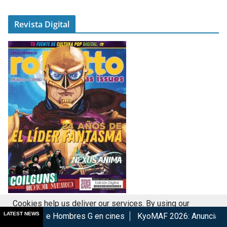
Revista Digital
Cookies help us deliver our services. By using our
LATEST NEWS
mbres G en cines
KyoMAF 2026: Anuncian colaboraciones y ac
services, you agree to our use of cookies.
Got it