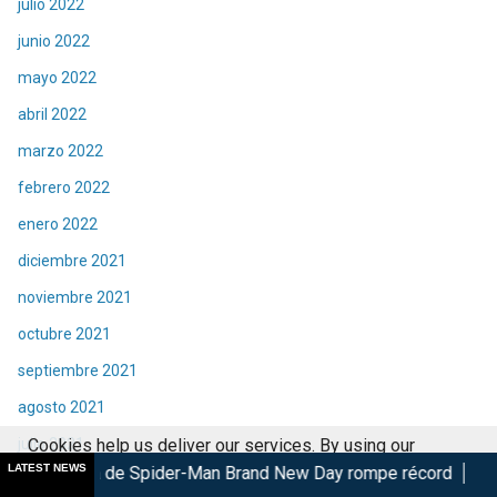
julio 2022
junio 2022
mayo 2022
abril 2022
marzo 2022
febrero 2022
enero 2022
diciembre 2021
noviembre 2021
octubre 2021
septiembre 2021
agosto 2021
julio 2021
Cookies help us deliver our services. By using our
LATEST NEWS
 Spider-Man Brand New Day rompe récord
Alicia Silverstone 
services, you agree to our use of cookies.
Got it
junio 2021