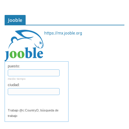
Jooble
https://mx.jooble.org
puesto:
medio tiempo
ciudad:
Buscar
Trabajo @c:CountryD, búsqueda de
trabajo