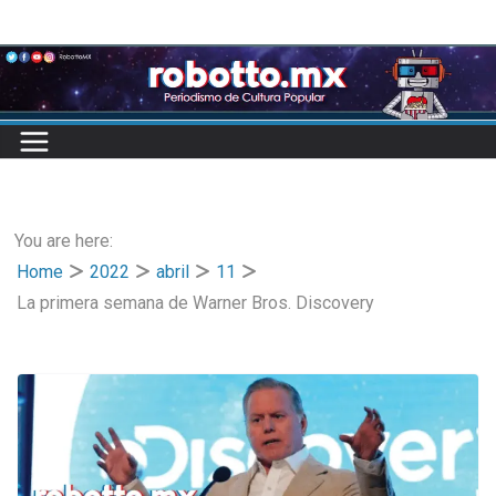
Skip
to
content
You are here:
Home
2022
abril
11
La primera semana de Warner Bros. Discovery