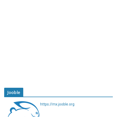
Jooble
https://mx.jooble.org