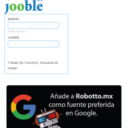
puesto:
medio tiempo
ciudad:
Buscar
Trabajo @c:CountryD, búsqueda de
trabajo