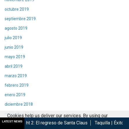
octubre 2019
septiembre 2019
agosto 2019
julio 2019
junio 2019
mayo 2019
abril 2019
marzo 2019
febrero 2019
enero 2019
diciembre 2018
noviembre 2018
Cookies help us deliver our services. By using our
LATEST NEWS
: El regreso de Santa Claus
Taquilla | Éxito de Spider-Man Br
octubre 2018
services, you agree to our use of cookies.
Got it