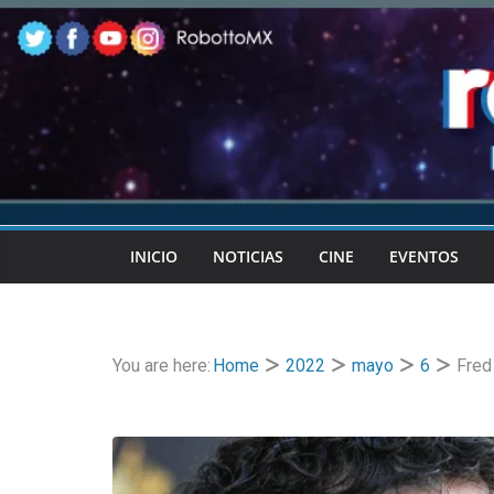
Skip
to
content
INICIO
NOTICIAS
CINE
EVENTOS
You are here:
Home
2022
mayo
6
Fred