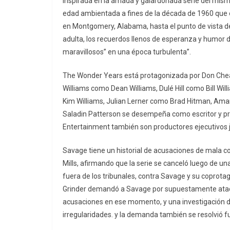
Inspirada en la amada y galardonada serie del mis
edad ambientada a fines de la década de 1960 que 
en Montgomery, Alabama, hasta el punto de vista de
adulta, los recuerdos llenos de esperanza y humor
maravillosos” en una época turbulenta”.
The Wonder Years está protagonizada por Don Cheadl
Williams como Dean Williams, Dulé Hill como Bill Wil
Kim Williams, Julian Lerner como Brad Hitman, Ama
Saladin Patterson se desempeña como escritor y pro
Entertainment también son productores ejecutivos 
Savage tiene un historial de acusaciones de mala co
Mills, afirmando que la serie se canceló luego de 
fuera de los tribunales, contra Savage y su coprot
Grinder demandó a Savage por supuestamente atacarl
acusaciones en ese momento, y una investigación d
irregularidades. y la demanda también se resolvió fu