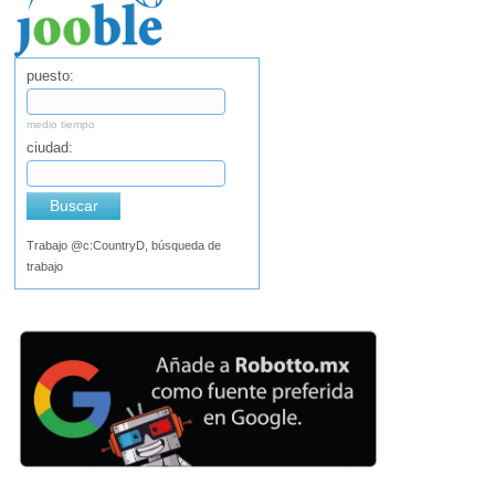
puesto:
medio tiempo
ciudad:
Buscar
Trabajo @c:CountryD, búsqueda de
trabajo