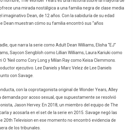
mo nombre, The Wonder Years es una historia sobre la mayoría de
ofrece una mirada nostálgica a una familia negra de clase media
l imaginativo Dean, de 12 años. Con la sabiduría de su edad
 de Dean muestran cómo su familia encontró sus “años
e, que narra la serie como Adult Dean Williams, Elisha “EJ”
liams, Saycon Sengbloh como Lillian Williams, Laura Kariuki como
ri O ‘Neil como Cory Long y Milan Ray como Keisa Clemmons.
ductor ejecutivo. Lee Daniels y Marc Velez de Lee Daniels
junto con Savage.
nducta, con la coprotagonista original de Wonder Years, Alley
una demanda por acoso sexual, que supuestamente se resolvió
agonista, Jason Hervey. En 2018, un miembro del equipo de The
a y acosarla en el set de la serie en 2015. Savage negó las
e 20th Television en ese momento no encontró evidencia de
era de los tribunales.