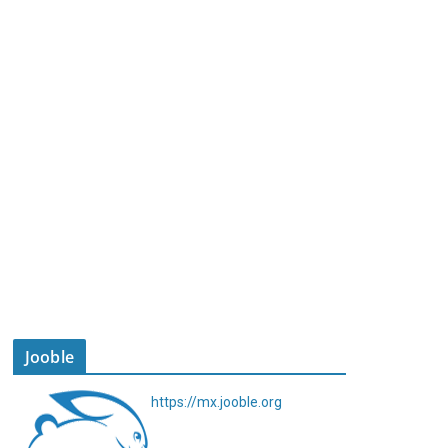
Jooble
https://mx.jooble.org