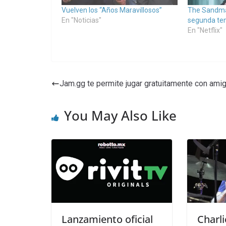
Vuelven los “Años Maravillosos”
The Sandma
En "Noticias"
segunda tem
En "Netflix"
Jam.gg te permite jugar gratuitamente con ami
You May Also Like
Lanzamiento oficial
Charli