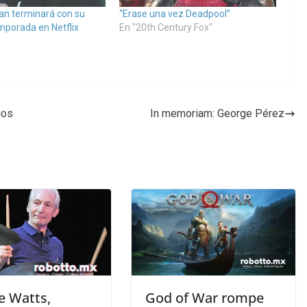
n terminará con su
“Erase una vez Deadpool”
porada en Netflix
En "20th Century Fox"
gos
In memoriam: George Pérez
e Watts,
God of War rompe