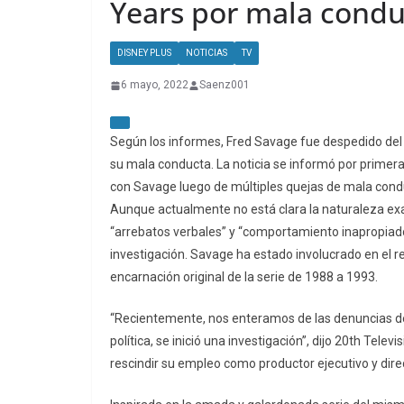
Years por mala condu
DISNEY PLUS
NOTICIAS
TV
6 mayo, 2022
Saenz001
Según los informes, Fred Savage fue despedido del 
su mala conducta. La noticia se informó por primera 
con Savage luego de múltiples quejas de mala conduc
Aunque actualmente no está clara la naturaleza exa
“arrebatos verbales” y “comportamiento inapropiad
investigación. Savage ha estado involucrado en el r
encarnación original de la serie de 1988 a 1993.
“Recientemente, nos enteramos de las denuncias de
política, se inició una investigación”, dijo 20th Telev
rescindir su empleo como productor ejecutivo y dir