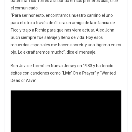
baterista Tico Torres a la banda en sus primeros días, dice
el comunicado.
“Para ser honesto, encontramos nuestro camino el uno
para el otro a través de él: era un amigo de la infancia de
Tico y trajo a Richie para que nos viera actuar. Alec John
Such siempre fue salvaje y lleno de vida. Hoy esos
recuerdos especiales me hacen sonreír. y una lágrima en mi
ojo. Lo extrañaremos mucho”, dice el mensaje.
Bon Jovi se formó en Nueva Jersey en 1983 y ha tenido
éxitos con canciones como “Livin’ On a Prayer” y “Wanted
Dead or Alive”.