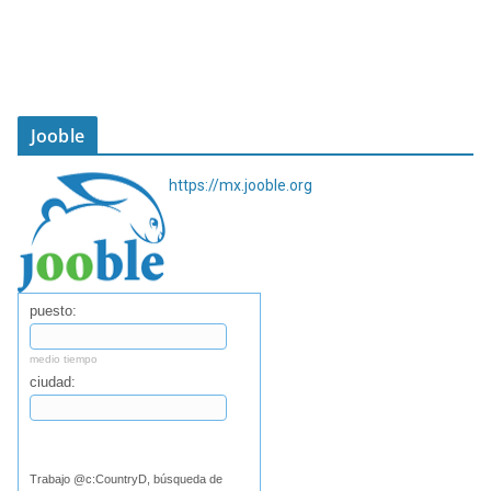
Jooble
https://mx.jooble.org
puesto:
medio tiempo
ciudad:
Buscar
Trabajo @c:CountryD, búsqueda de