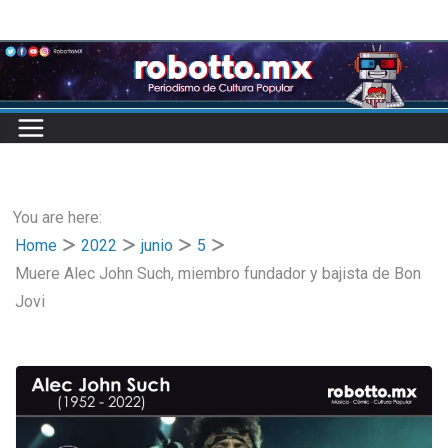
Skip
to
content
You are here:
Home
2022
junio
5
Muere Alec John Such, miembro fundador y bajista de Bon
Jovi