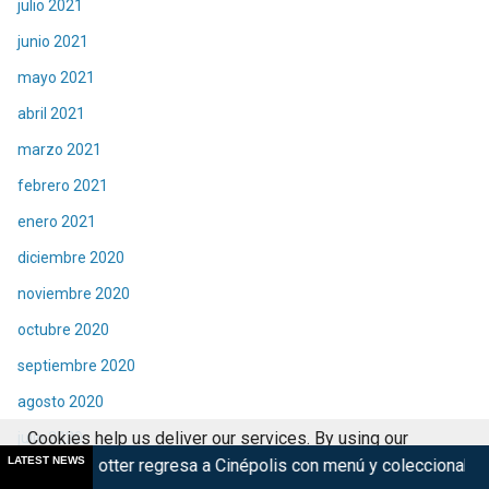
julio 2021
junio 2021
mayo 2021
abril 2021
marzo 2021
febrero 2021
enero 2021
diciembre 2020
noviembre 2020
octubre 2020
septiembre 2020
agosto 2020
Cookies help us deliver our services. By using our
julio 2020
LATEST NEWS
r regresa a Cinépolis con menú y coleccionables
Violent Nigh
services, you agree to our use of cookies.
Got it
junio 2020