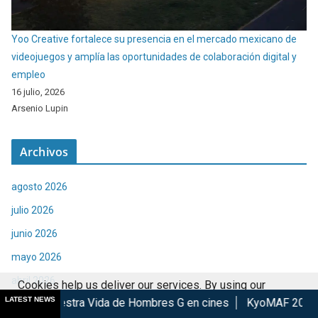
Yoo Creative fortalece su presencia en el mercado mexicano de
videojuegos y amplía las oportunidades de colaboración digital y
empleo
16 julio, 2026
Arsenio Lupin
Archivos
agosto 2026
julio 2026
junio 2026
mayo 2026
abril 2026
Cookies help us deliver our services. By using our
LATEST NEWS
 Vida de Hombres G en cines
KyoMAF 2026: Anuncian colabor
marzo 2026
services, you agree to our use of cookies.
Got it