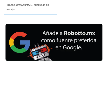
Trabajo @c:CountryD, búsqueda de
trabajo