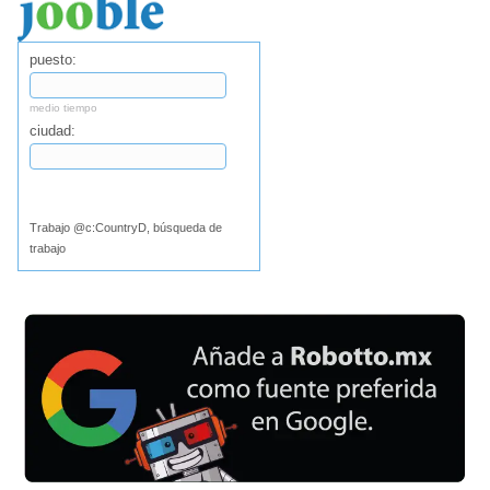
puesto:
medio tiempo
ciudad:
Buscar
Trabajo @c:CountryD, búsqueda de
trabajo