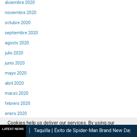
diciembre 2020
noviembre 2020
octubre 2020
septiembre 2020
agosto 2020
julio 2020
junio 2020
mayo 2020
abril 2020
marzo 2020
febrero 2020
enero 2020
Cookies help us deliver our services. By using our
diciembre 2019
LATEST NEWS
aquilla | Éxito de Spider-Man Brand New Day en cines
Las Lá
services, you agree to our use of cookies.
Got it
noviembre 2019