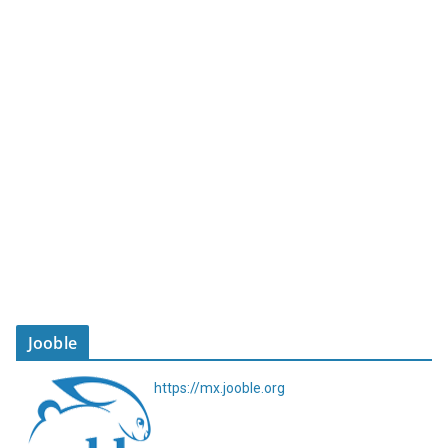
Jooble
https://mx.jooble.org