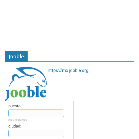
Jooble
https://mx.jooble.org
puesto:
medio tiempo
ciudad: