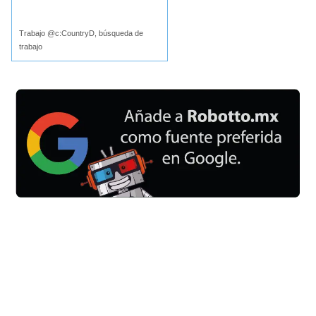
Buscar
Trabajo @c:CountryD, búsqueda de
trabajo