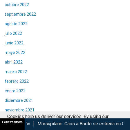
octubre 2022
septiembre 2022
agosto 2022
julio 2022
junio 2022
mayo 2022
abril 2022
marzo 2022
febrero 2022
enero 2022
diciembre 2021
noviembre 2021
Cookies help us deliver our services. By using our
octubre 2021
LATEST NEWS
arsupilami: Caos a Bordo se estrena en Cinépolis
Harry Pott
services, you agree to our use of cookies.
Got it
septiembre 2021