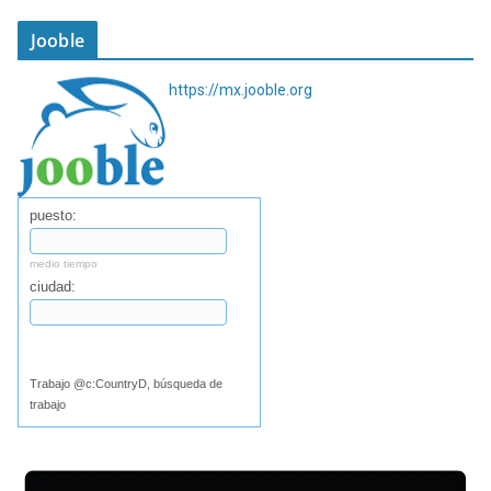
Jooble
https://mx.jooble.org
puesto:
medio tiempo
ciudad:
Buscar
Trabajo @c:CountryD, búsqueda de
trabajo