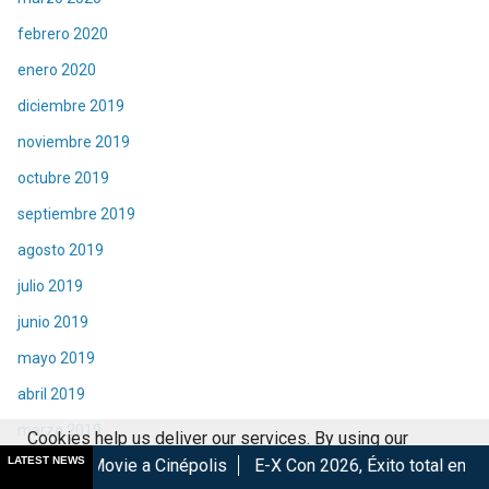
febrero 2020
enero 2020
diciembre 2019
noviembre 2019
octubre 2019
septiembre 2019
agosto 2019
julio 2019
junio 2019
mayo 2019
abril 2019
marzo 2019
Cookies help us deliver our services. By using our
LATEST NEWS
e a Cinépolis
E-X Con 2026, Éxito total en la convención.
L
febrero 2019
services, you agree to our use of cookies.
Got it