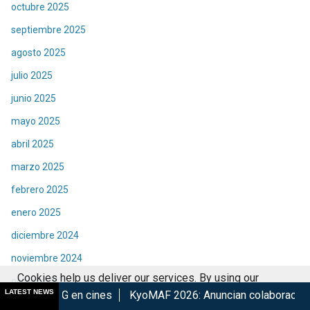
octubre 2025
septiembre 2025
agosto 2025
julio 2025
junio 2025
mayo 2025
abril 2025
marzo 2025
febrero 2025
enero 2025
diciembre 2024
noviembre 2024
Cookies help us deliver our services. By using our
octubre 2024
LATEST NEWS
cines
KyoMAF 2026: Anuncian colaboraciones y actividades d
services, you agree to our use of cookies.
Got it
septiembre 2024