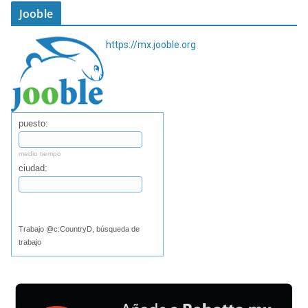
Jooble
https://mx.jooble.org
puesto:
medio tiempo
ciudad:
Buscar
Trabajo @c:CountryD, búsqueda de
trabajo