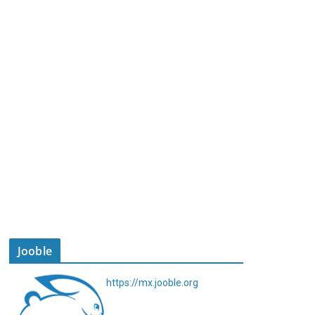
Jooble
https://mx.jooble.org