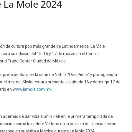
e La Mole 2024
ión de cultura pop más grande de Latinoamérica, La Mole
para su edición del 15, 16 y 17 de marzo en el Centro
orld Trade Center Ciudad de México.
érprete de Sanji en la serie de Netflix “One Piece” y protagonista
or él mismo. Skylar estará presente el sábado 16 y domingo 17 de
erlo en
www.lamole.com.mx
.
ien además de dar vida a Shin Hati en la primera temporada de
onocida como la cadete Viktoria en la película de ciencia ficción
n ascenso en su visita a México durante La Mole 2024.