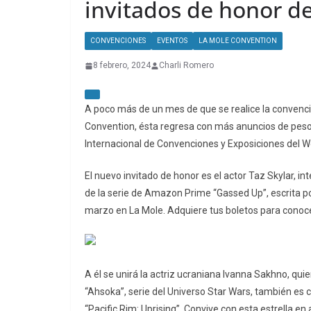
invitados de honor d
CONVENCIONES
EVENTOS
LA MOLE CONVENTION
8 febrero, 2024
Charli Romero
A poco más de un mes de que se realice la convenc
Convention, ésta regresa con más anuncios de peso 
Internacional de Convenciones y Exposiciones del W
El nuevo invitado de honor es el actor Taz Skylar, int
de la serie de Amazon Prime “Gassed Up”, escrita p
marzo en La Mole. Adquiere tus boletos para conoc
A él se unirá la actriz ucraniana Ivanna Sakhno, qu
“Ahsoka”, serie del Universo Star Wars, también es c
“Pacific Rim: Uprising”. Convive con esta estrella e