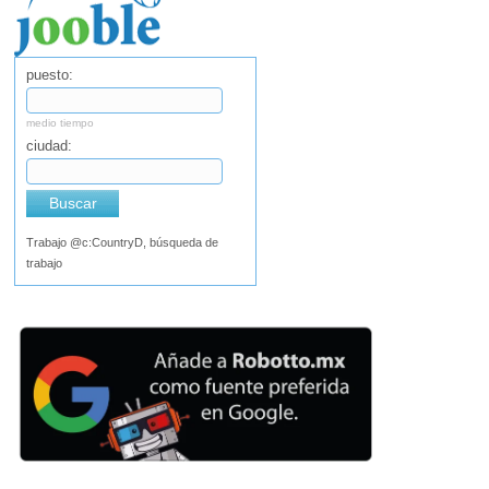
puesto:
medio tiempo
ciudad:
Buscar
Trabajo @c:CountryD, búsqueda de
trabajo