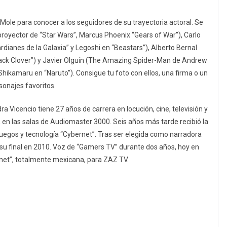
a Mole para conocer a los seguidores de su trayectoria actoral. Se
proyector de “Star Wars”, Marcus Phoenix “Gears of War”), Carlo
ardianes de la Galaxia” y Legoshi en “Beastars”), Alberto Bernal
ack Clover”) y Javier Olguín (The Amazing Spider-Man de Andrew
 Shikamaru en “Naruto”). Consigue tu foto con ellos, una firma o un
sonajes favoritos.
 Vicencio tiene 27 años de carrera en locución, cine, televisión y
, en las salas de Audiomaster 3000. Seis años más tarde recibió la
uegos y tecnología “Cybernet”. Tras ser elegida como narradora
su final en 2010. Voz de “Gamers TV” durante dos años, hoy en
rnet”, totalmente mexicana, para ZAZ TV.