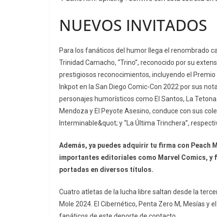
NUEVOS INVITADOS
Para los fanáticos del humor llega el renombrado c
Trinidad Camacho, “Trino”, reconocido por su exten
prestigiosos reconocimientos, incluyendo el Premio 
Inkpot en la San Diego Comic-Con 2022 por sus nota
personajes humorísticos como El Santos, La Tetona
Mendoza y El Peyote Asesino, conduce con sus cole
Interminable&quot; y “La Última Trinchera”, respect
Además, ya puedes adquirir tu firma con Peach M
importantes editoriales como Marvel Comics, y f
portadas en diversos títulos.
Cuatro atletas de la lucha libre saltan desde la ter
Mole 2024. El Cibernético, Penta Zero M, Mesías y el
fanáticos de este deporte de contacto.