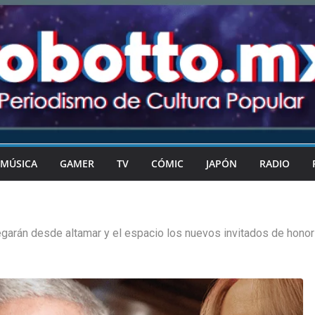
MÚSICA
GAMER
TV
CÓMIC
JAPÓN
RADIO
egarán desde altamar y el espacio los nuevos invitados de hono