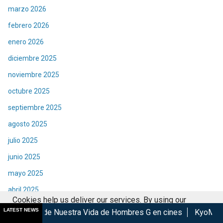
marzo 2026
febrero 2026
enero 2026
diciembre 2025
noviembre 2025
octubre 2025
septiembre 2025
agosto 2025
julio 2025
junio 2025
mayo 2025
abril 2025
Cookies help us deliver our services. By using our
marzo 2025
LATEST NEWS
uestra Vida de Hombres G en cines
KyoMAF 2026: Anuncian co
services, you agree to our use of cookies.
Got it
febrero 2025