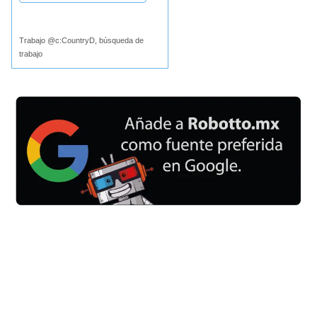
Buscar
Trabajo @c:CountryD, búsqueda de
trabajo