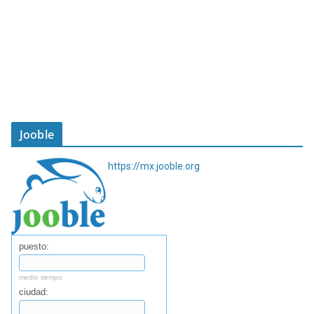
Jooble
https://mx.jooble.org
puesto:
medio tiempo
ciudad: