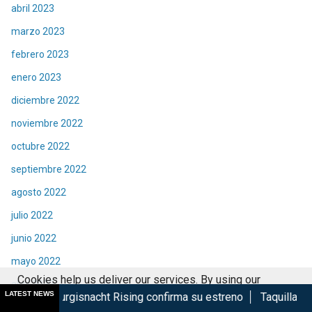
abril 2023
marzo 2023
febrero 2023
enero 2023
diciembre 2022
noviembre 2022
octubre 2022
septiembre 2022
agosto 2022
julio 2022
junio 2022
mayo 2022
Cookies help us deliver our services. By using our
abril 2022
LATEST NEWS
cht Rising confirma su estreno
Taquilla de Spider-Man Bran
services, you agree to our use of cookies.
Got it
marzo 2022