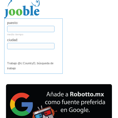
puesto:
medio tiempo
ciudad:
Buscar
Trabajo @c:CountryD, búsqueda de
trabajo