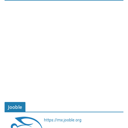
Jooble
https://mx.jooble.org