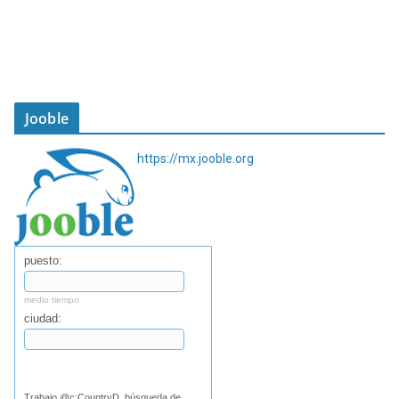
Jooble
https://mx.jooble.org
puesto:
medio tiempo
ciudad:
Buscar
Trabajo @c:CountryD, búsqueda de