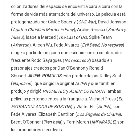
colonizadores del espacio se encuentra cara a cara con la
forma de vida más aterradora del universo. La película está
protagonizada por Cailee Spaeny (
Civil War
), David Jonsson
(
Agatha Christie’s Murder is Easy
), Archie Renaux (
Sombra y
hueso
), Isabela Merced (
The Last of Us
), Spike Fearn
(
Aftersun
), Aileen Wu. Fede Alvarez (
Evil Dead
,
No respires
)
dirige a partir de un guion que escribió con su colaborador
frecuente Rodo Sayagues (
No respires 2
) basado en
personajes creados por Dan O’Bannon y Ronald
Shusett.
ALIEN: ROMULUS
está producida por Ridley Scott
(
Napoleón
), que dirigió la original
ALIEN
y que también
produjo y dirigió
PROMETEO
y
ALIEN: COVENANT
, ambas
películas pertenecientes a la franquicia. Michael Pruss (
EL
ESTRANGULADOR DE BOSTON
) y Walter Hill (
ALIEN
), con
Fede Alvarez, Elizabeth Cantillon (
Los ángeles de Charlie
),
Brent O’Connor (
Tren bala
) y Tom Moran (
IMPARABLE
) son
los productores ejecutivos.