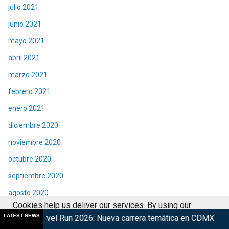
julio 2021
junio 2021
mayo 2021
abril 2021
marzo 2021
febrero 2021
enero 2021
diciembre 2020
noviembre 2020
octubre 2020
septiembre 2020
agosto 2020
Cookies help us deliver our services. By using our
julio 2020
LATEST NEWS
Run 2026: Nueva carrera temática en CDMX
Retorna The Trans
services, you agree to our use of cookies.
Got it
junio 2020