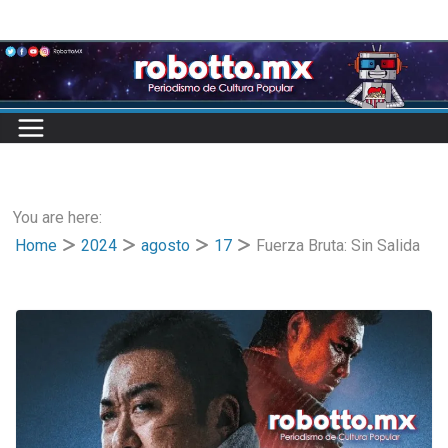
Skip
to
content
You are here:
Home
2024
agosto
17
Fuerza Bruta: Sin Salida