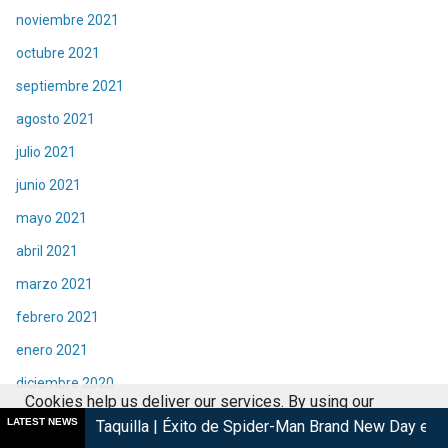
noviembre 2021
octubre 2021
septiembre 2021
agosto 2021
julio 2021
junio 2021
mayo 2021
abril 2021
marzo 2021
febrero 2021
enero 2021
diciembre 2020
Cookies help us deliver our services. By using our
noviembre 2020
LATEST NEWS
uilla | Éxito de Spider-Man Brand New Day en cines
Las Lágr
services, you agree to our use of cookies.
Got it