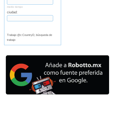
medio tiempo
ciudad:
Buscar
Trabajo @c:CountryD, búsqueda de
trabajo