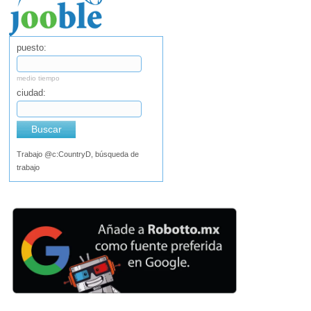
puesto:
medio tiempo
ciudad:
Buscar
Trabajo @c:CountryD, búsqueda de
trabajo