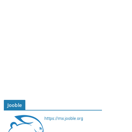
Jooble
https://mx.jooble.org