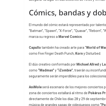
Cómics, bandas y dob
El mundo del cómic estará representado por talen
“Batman”, “Spawn”, “X-Force”, “Quasar”, “Reborn”, 
marca su regreso a
Marvel Comics
.
Capullo
también ha creado arte para “
World of Wa
como Five Finger Death Punch,
Korn
y Disturbed.
El dúo creativo conformado por
Michael Allred
y
La
como
“Madman”
y
“iZombie”
, traerán su inconfund
seguramente serán imperdibles para los coleccioni
AniMole
será escenario de los mejores conciertos pa
zona de conciertos estallará al ritmo de
Pokérus Pr
directamente de Chile los días 28 y 29 de septiemb
música de grandes sagas de videojuegos como
“Po