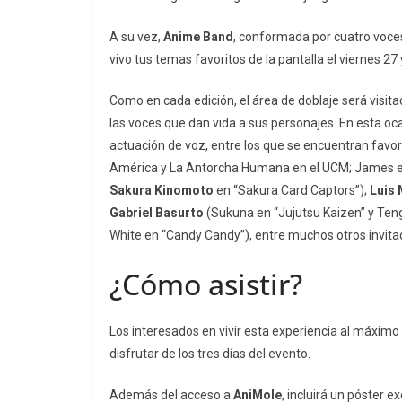
A su vez,
Anime Band
, conformada por cuatro voces, 
vivo tus temas favoritos de la pantalla el viernes 2
Como en cada edición, el área de doblaje será visit
las voces que dan vida a sus personajes. En esta oc
actuación de voz, entre los que se encuentran favo
América y La Antorcha Humana en el UCM; James 
Sakura Kinomoto
en “Sakura Card Captors”);
Luis 
Gabriel Basurto
(Sukuna en “Jujutsu Kaizen” y Ten
White en “Candy Candy”), entre muchos otros invita
¿Cómo asistir?
Los interesados en vivir esta experiencia al máximo
disfrutar de los tres días del evento.
Además del acceso a
AniMole
, incluirá un póster e