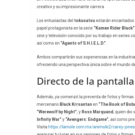
creativo y su impresionante carrera.
Los entusiastas del
tokusatsu
estarán encantados c
papel protagonista en la serie
“Kamen Rider Black”
cine y televisión conocido por su trabajo en series 
así como en
“Agents of S.H.I.E.L.D.”
.
Ambos compartirán sus experiencias en la industria 
ofreciendo una perspectiva única sobre el mundo de l
Directo de la pantalla
Además, ya comenzó la preventa de fotos y firmas d
mercenario
Black Krrsantan
en
“The Book of Boba
“Werewolf by Night”
; y
Ross Marquand
, quien dio
Infinity War”
y
“Avengers: Endgame”
, así como pr
Visita
https://lamole.com.mx/animole2/carey-jones
asegurar tu lugar en sus sesiones de fotos y firmas.