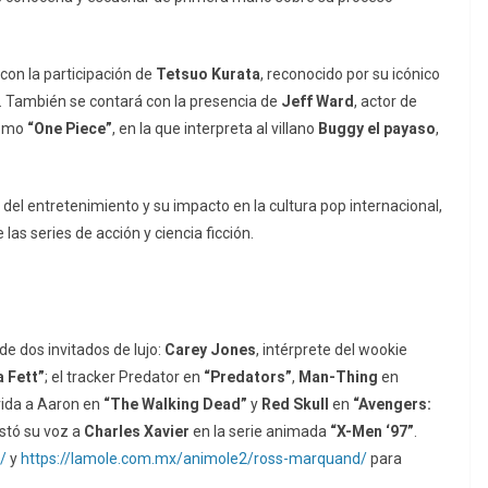
on la participación de
Tetsuo Kurata
, reconocido por su icónico
. También se contará con la presencia de
Jeff Ward
, actor de
como
“One Piece”
, en la que interpreta al villano
Buggy el payaso
,
del entretenimiento y su impacto en la cultura pop internacional,
as series de acción y ciencia ficción.
e dos invitados de lujo:
Carey Jones
, intérprete del wookie
 Fett”
; el tracker Predator en
“Predators”
,
Man-Thing
en
 vida a Aaron en
“The Walking Dead”
y
Red Skull
en
“Avengers:
estó su voz a
Charles Xavier
en la serie animada
“X-Men ‘97”
.
/
y
https://lamole.com.mx/animole2/ross-marquand/
para