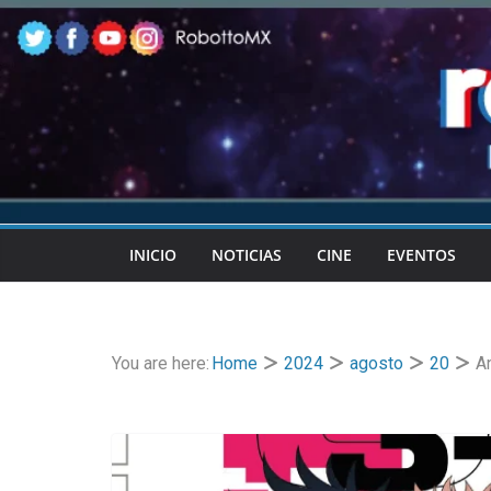
Skip
to
content
INICIO
NOTICIAS
CINE
EVENTOS
You are here:
Home
2024
agosto
20
A