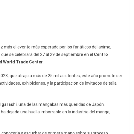
ez más el evento más esperado por los fanáticos del anime,
, que se celebrará del 27 al 29 de septiembre en el
Centro
el World Trade Center
.
 2023, que atrajo a más de 25 mil asistentes, este año promete ser
vidades, exhibiciones, y la participación de invitados de talla
Igarashi
, una de las mangakas más queridas de Japón.
i ha dejado una huella imborrable en la industria del manga,
de conocerla y escuchar de primera mano sobre su proceso