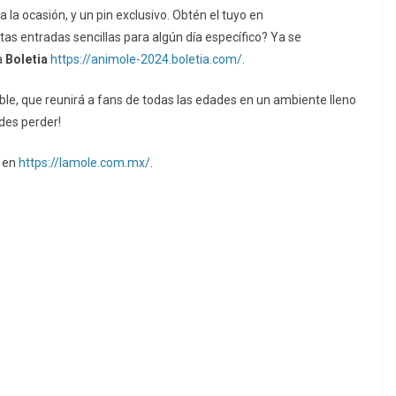
la ocasión, y un pin exclusivo. Obtén el tuyo en
itas entradas sencillas para algún día específico? Ya se
a
Boletia
https://animole-2024.boletia.com/
.
le, que reunirá a fans de todas las edades en un ambiente lleno
edes perder!
s en
https://lamole.com.mx/
.