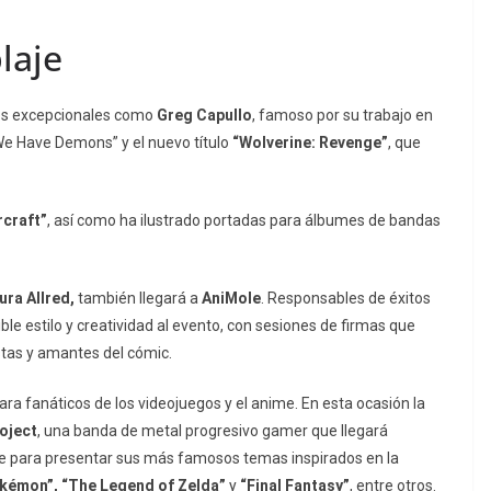
laje
tos excepcionales como
Greg Capullo
, famoso por su trabajo en
“We Have Demons” y el nuevo título
“Wolverine: Revenge”
, que
rcraft”
, así como ha ilustrado portadas para álbumes de bandas
ura Allred,
también llegará a
AniMole
. Responsables de éxitos
ible estilo y creatividad al evento, con sesiones de firmas que
stas y amantes del cómic.
ra fanáticos de los videojuegos y el anime. En esta ocasión la
oject
, una banda de metal progresivo gamer que llegará
re para presentar sus más famosos temas inspirados en la
kémon”, “The Legend of Zelda”
y
“Final Fantasy”
, entre otros.