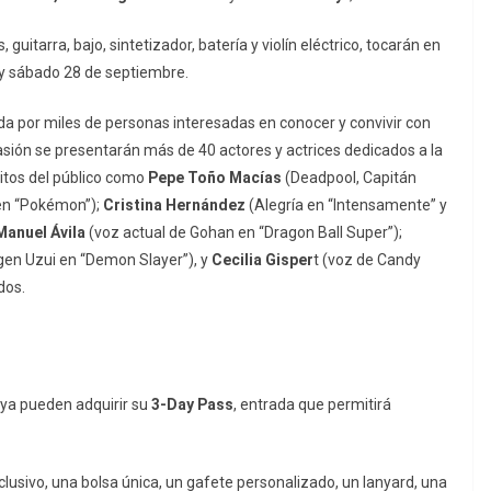
guitarra, bajo, sintetizador, batería y violín eléctrico, tocarán en
7 y sábado 28 de septiembre.
ada por miles de personas interesadas en conocer y convivir con
asión se presentarán más de 40 actores y actrices dedicados a la
ritos del público como
Pepe Toño Macías
(Deadpool, Capitán
en “Pokémon”);
Cristina Hernández
(Alegría en “Intensamente” y
Manuel Ávila
(voz actual de Gohan en “Dragon Ball Super”);
gen Uzui en “Demon Slayer”), y
Cecilia Gisper
t (voz de Candy
dos.
 ya pueden adquirir su
3-Day Pass
, entrada que permitirá
xclusivo, una bolsa única, un gafete personalizado, un lanyard, una