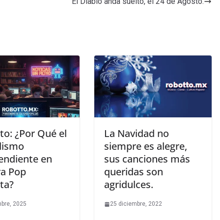
El Diablo anda suelto, el 24 de Agosto.
to: ¿Por Qué el
La Navidad no
dismo
siempre es alegre,
endiente en
sus canciones más
ra Pop
queridas son
ta?
agridulces.
mbre, 2025
25 diciembre, 2022