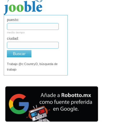
puesto:
medio tiempo
ciudad:
Buscar
Trabajo @c:CountryD, búsqueda de
trabajo