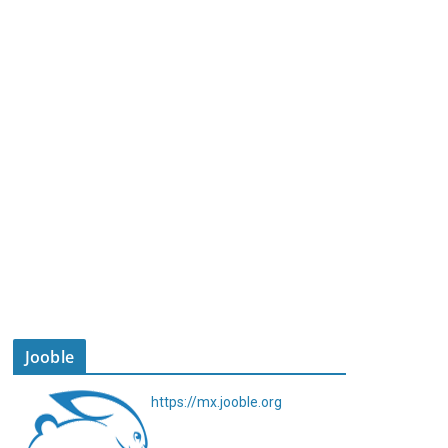
Jooble
https://mx.jooble.org