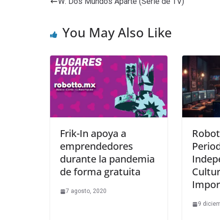
W: Dos Mundos Aparte (Serie de TV)
You May Also Like
Frik-In apoya a
Robot
emprendedores
Perio
durante la pandemia
Indep
de forma gratuita
Cultu
Impor
7 agosto, 2020
9 dicie