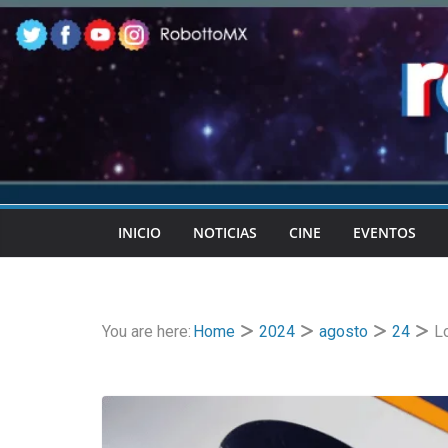
Skip
to
content
INICIO
NOTICIAS
CINE
EVENTOS
You are here:
Home
2024
agosto
24
L