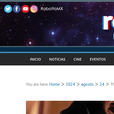
Skip
to
content
INICIO
NOTICIAS
CINE
EVENTOS
You are here:
Home
2024
agosto
24
T