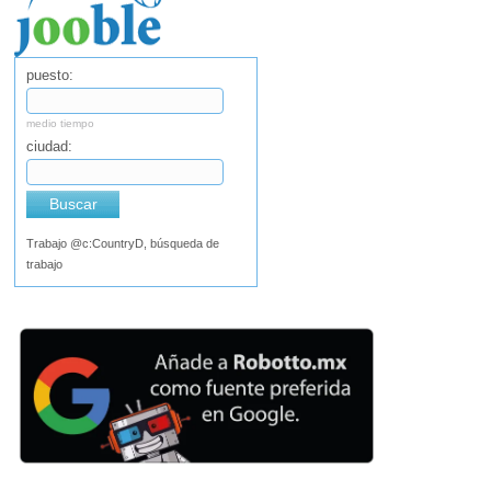
puesto:
medio tiempo
ciudad:
Buscar
Trabajo @c:CountryD, búsqueda de
trabajo