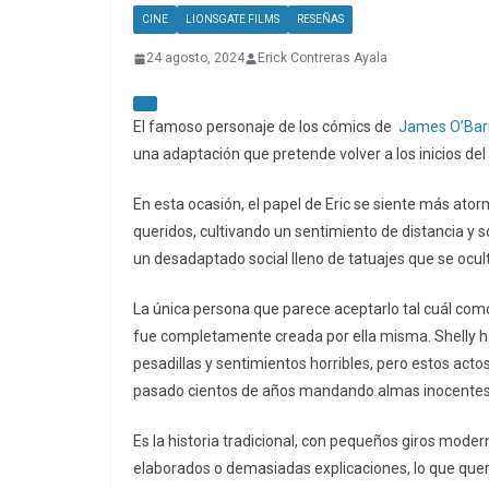
CINE
LIONSGATE FILMS
RESEÑAS
24 agosto, 2024
Erick Contreras Ayala
El famoso personaje de los cómics de
James O’Bar
una adaptación que pretende volver a los inicios del 
En esta ocasión, el papel de Eric se siente más ator
queridos, cultivando un sentimiento de distancia y s
un desadaptado social lleno de tatuajes que se ocul
La única persona que parece aceptarlo tal cuál como
fue completamente creada por ella misma. Shelly h
pesadillas y sentimientos horribles, pero estos act
pasado cientos de años mandando almas inocentes a
Es la historia tradicional, con pequeños giros mode
elaborados o demasiadas explicaciones, lo que quere