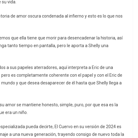
 su vida.
toria de amor oscura condenada al infierno y esto es lo que nos
emos que ella tiene que morir para desencadenar la historia, así
ga tanto tiempo en pantalla, pero le aporta a Shelly una
s a sus papeles aterradores, aquí interpreta a Eric de una
 pero es completamente coherente con el papel y con el Eric de
 al mundo y que desea desaparecer de él hasta que Shelly llega a
y su amor se mantiene honesto, simple, puro, por que esa es la
ue era un niño.
a especializada pueda decirte, El Cuervo en su versión de 2024 es
onaje a una nueva generación, trayendo consigo de nuevo toda la