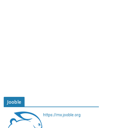
Jooble
https://mx.jooble.org