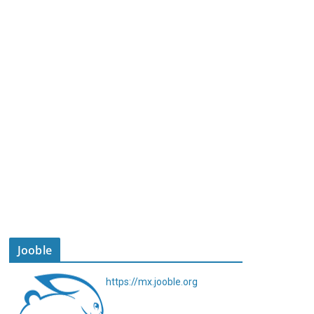
Jooble
https://mx.jooble.org