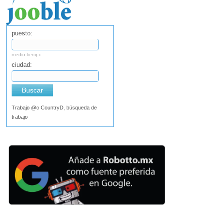
puesto:
medio tiempo
ciudad:
Buscar
Trabajo @c:CountryD, búsqueda de
trabajo