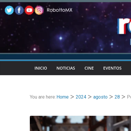
Skip
to
content
INICIO
NOTICIAS
CINE
EVENTOS
You are here:
Home
2024
agosto
28
P