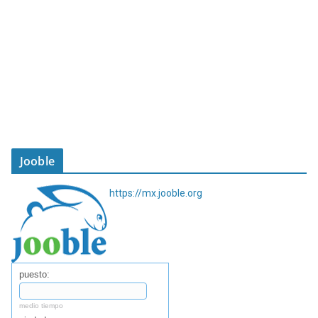
Jooble
https://mx.jooble.org
puesto:
medio tiempo