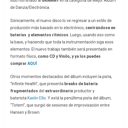
sido nominado al
GRAMMY
en la categoría de Mejor Álbum
de Danza/Electrónica.
Sónicamente, el nuevo disco lo ve regresar a un estilo de
producción más basado en lo electrónico,
centrándose en
baterías y elementos rítmicos
. Luego, usando eso como
la base, y haciendo que toda la instrumentación siga esos
elementos. El nuevo trabajo también será presentado en
formato físico,
como CD y Vinilo, y ya los puedes
comprar
AQUÍ
.
Otros momentos destacados del álbum incluyen la pista,
“Infinite Health”, que presenta
breaks de batería
fragmentados
del
extraordinario
productor y
baterista
Kaelin Ellis
. Y está la penúltima pista del álbum,
“Totem”, que surgió de sesiones de improvisación entre
Hansen y Brown.