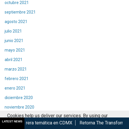
octubre 2021
septiembre 2021
agosto 2021
julio 2021
junio 2021
mayo 2021
abril 2021
marzo 2021
febrero 2021
enero 2021
diciembre 2020
noviembre 2020
Cookies help us deliver our services. By using our
octubre 2020
LATEST NEWS
a temática en CDMX
Retorna The Transformers: The Movie a Ci
services, you agree to our use of cookies.
Got it
septiembre 2020