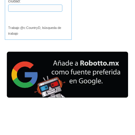
ciudad:
Buscar
Trabajo @c:CountryD, búsqueda de
trabajo