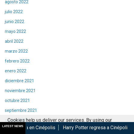
agosto 2022
julio 2022
junio 2022
mayo 2022
abril 2022
marzo 2022
febrero 2022
enero 2022
diciembre 2021
noviembre 2021
octubre 2021
septiembre 2021
Cookies help us deliver our services. By using our
agosto 2021
LATEST NEWS
inépolis
Harry Potter regresa a Cinépolis con menú y colecc
services, you agree to our use of cookies.
Got it
julio 2021