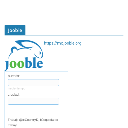
Jooble
https://mx.jooble.org
puesto:
medio tiempo
ciudad:
Buscar
Trabajo @c:CountryD, búsqueda de
trabajo