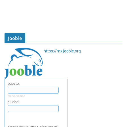
Jooble
https://mx.jooble.org
puesto:
medio tiempo
ciudad:
Buscar
Trabajo @c:CountryD, búsqueda de