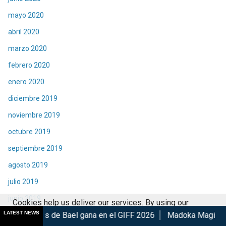
mayo 2020
abril 2020
marzo 2020
febrero 2020
enero 2020
diciembre 2019
noviembre 2019
octubre 2019
septiembre 2019
agosto 2019
julio 2019
junio 2019
Cookies help us deliver our services. By using our
LATEST NEWS
 Bael gana en el GIFF 2026
Madoka Magica: Walpurgisnacht R
mayo 2019
services, you agree to our use of cookies.
Got it