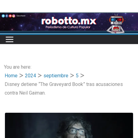
Skip
to
content
You are here:
Home
2024
septiembre
5
Disney detiene “The Graveyard Book” tras acusaciones
contra Neil Gaiman.