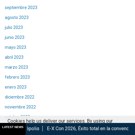
septiembre 2023
agosto 2023
julio 2023
junio 2023
mayo 2023
abril 2023
marzo 2023
febrero 2023
enero 2023
diciembre 2022
noviembre 2022
octubre 2022
Cookies help us deliver our services. By using our
septiembre 2022
LATEST NEWS
s
E-X Con 2026, Éxito total en la convención.
Los Mejores 
services, you agree to our use of cookies.
Got it