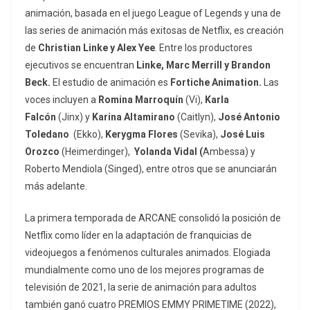
animación, basada en el juego League of Legends y una de
las series de animación más exitosas de Netflix, es creación
de
Christian Linke y Alex Yee
. Entre los productores
ejecutivos se encuentran
Linke, Marc Merrill y Brandon
Beck.
El estudio de animación es
Fortiche Animation.
Las
voces incluyen a
Romina Marroquín
(Vi),
Karla
Falcón
(Jinx) y
Karina Altamirano
(Caitlyn),
José Antonio
Toledano
(Ekko),
Kerygma Flores
(Sevika),
José Luis
Orozco
(Heimerdinger),
Yolanda Vidal (
Ambessa) y
Roberto Mendiola (Singed), entre otros que se anunciarán
más adelante.
La primera temporada de ARCANE consolidó la posición de
Netflix como líder en la adaptación de franquicias de
videojuegos a fenómenos culturales animados. Elogiada
mundialmente como uno de los mejores programas de
televisión de 2021, la serie de animación para adultos
también ganó cuatro PREMIOS EMMY PRIMETIME (2022),