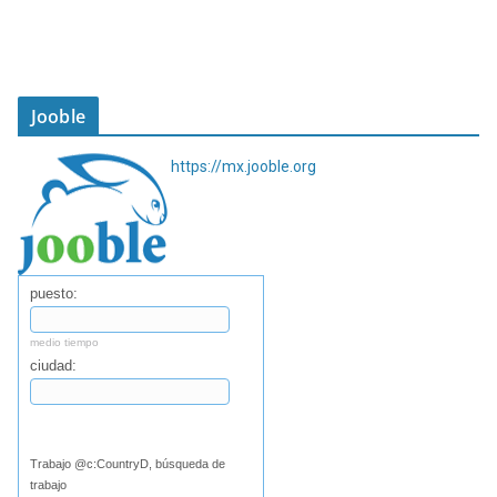
Jooble
https://mx.jooble.org
puesto:
medio tiempo
ciudad:
Buscar
Trabajo @c:CountryD, búsqueda de
trabajo