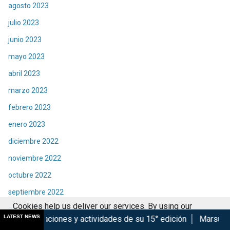
agosto 2023
julio 2023
junio 2023
mayo 2023
abril 2023
marzo 2023
febrero 2023
enero 2023
diciembre 2022
noviembre 2022
octubre 2022
septiembre 2022
Cookies help us deliver our services. By using our
agosto 2022
LATEST NEWS
actividades de su 15° edición
Marsupilami: Caos a Bordo se 
services, you agree to our use of cookies.
Got it
julio 2022