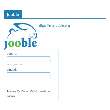
Jooble
https://mx.jooble.org
puesto:
medio tiempo
ciudad:
Buscar
Trabajo @c:CountryD, búsqueda de
trabajo