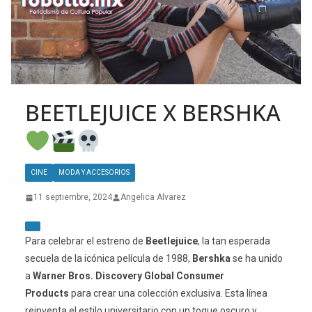
BEETLEJUICE X BERSHKA
CINE
MODA Y ACCESORIOS
11 septiembre, 2024
Angelica Alvarez
Para celebrar el estreno de
Beetlejuice
, la tan esperada
secuela de la icónica película de 1988,
Bershka
se ha unido
a
Warner Bros. Discovery Global Consumer
Products
para crear una colección exclusiva. Esta línea
reinventa el estilo universitario con un toque oscuro y