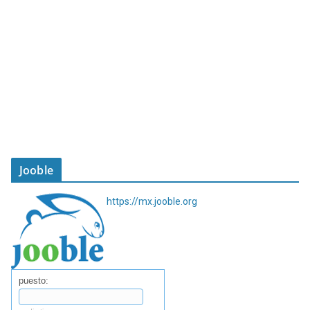
Jooble
https://mx.jooble.org
puesto: