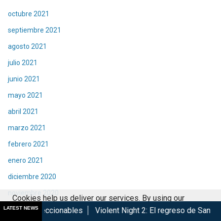
octubre 2021
septiembre 2021
agosto 2021
julio 2021
junio 2021
mayo 2021
abril 2021
marzo 2021
febrero 2021
enero 2021
diciembre 2020
noviembre 2020
Cookies help us deliver our services. By using our
octubre 2020
LATEST NEWS
ables
Violent Night 2: El regreso de Santa Claus
Taquilla |
services, you agree to our use of cookies.
Got it