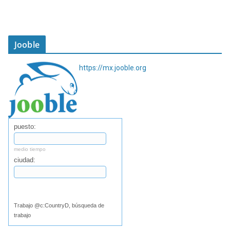
Jooble
https://mx.jooble.org
puesto:
medio tiempo
ciudad:
Buscar
Trabajo @c:CountryD, búsqueda de
trabajo