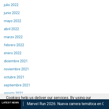
julio 2022
junio 2022
mayo 2022
abril 2022
marzo 2022
febrero 2022
enero 2022
diciembre 2021
noviembre 2021
octubre 2021
septiembre 2021
agosto 2021
Cookies help us deliver our services. By using our
julio 2021
LATEST NEWS
rvel Run 2026: Nueva carrera temática en CDMX
Retorna The
services, you agree to our use of cookies.
Got it