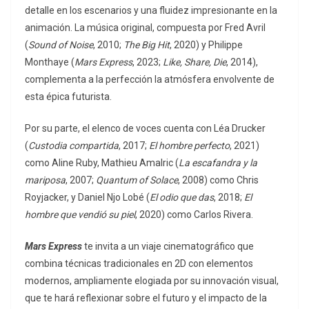
detalle en los escenarios y una fluidez impresionante en la
animación. La música original, compuesta por Fred Avril
(
Sound of Noise
, 2010;
The Big Hit
, 2020) y Philippe
Monthaye (
Mars Express
, 2023;
Like, Share, Die
, 2014),
complementa a la perfección la atmósfera envolvente de
esta épica futurista.
Por su parte, el elenco de voces cuenta con Léa Drucker
(
Custodia compartida
, 2017;
El hombre perfecto
, 2021)
como Aline Ruby, Mathieu Amalric (
La escafandra y la
mariposa
, 2007;
Quantum of Solace
, 2008) como Chris
Royjacker, y Daniel Njo Lobé (
El odio que das
, 2018;
El
hombre que vendió su piel
, 2020) como Carlos Rivera.
Mars Express
te invita a un viaje cinematográfico que
combina técnicas tradicionales en 2D con elementos
modernos, ampliamente elogiada por su innovación visual,
que te hará reflexionar sobre el futuro y el impacto de la