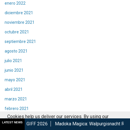
enero 2022
diciembre 2021
noviembre 2021
octubre 2021
septiembre 2021
agosto 2021
julio 2021
junio 2021
mayo 2021
abril 2021
marzo 2021
febrero 2021
Cookies help us deliver our services. By using our
enero 2021
LATEST NEWS
26
Madoka Magica: Walpurgisnacht Rising confirma su estren
services, you agree to our use of cookies.
Got it
diciembre 2020