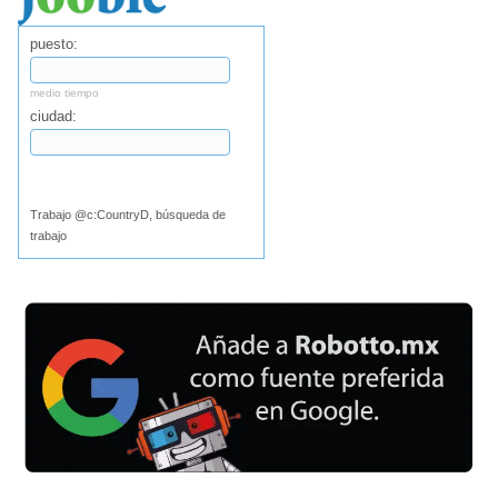
puesto:
medio tiempo
ciudad:
Buscar
Trabajo @c:CountryD, búsqueda de
trabajo