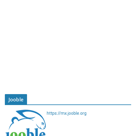
Jooble
https://mx.jooble.org