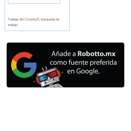
Buscar
Trabajo @c:CountryD, búsqueda de
trabajo