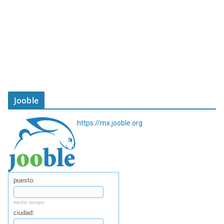
Jooble
https://mx.jooble.org
puesto:
medio tiempo
ciudad: