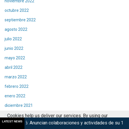
noviembre 2022
octubre 2022
septiembre 2022
agosto 2022
julio 2022
junio 2022
mayo 2022
abril 2022
marzo 2022
febrero 2022
enero 2022
diciembre 2021
noviembre 2021
Cookies help us deliver our services. By using our
LATEST NEWS
cian colaboraciones y actividades de su 15° edición
Marsup
services, you agree to our use of cookies.
Got it
octubre 2021