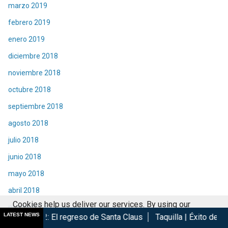
marzo 2019
febrero 2019
enero 2019
diciembre 2018
noviembre 2018
octubre 2018
septiembre 2018
agosto 2018
julio 2018
junio 2018
mayo 2018
abril 2018
Cookies help us deliver our services. By using our
marzo 2018
LATEST NEWS
l regreso de Santa Claus
Taquilla | Éxito de Spider-Man Brand
services, you agree to our use of cookies.
Got it
febrero 2018