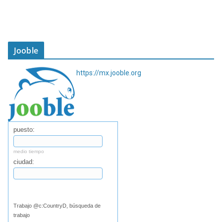
Jooble
https://mx.jooble.org
puesto:
medio tiempo
ciudad:
Buscar
Trabajo @c:CountryD, búsqueda de
trabajo